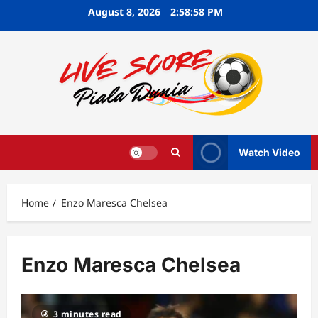
Skip
August 8, 2026
2:58:59 PM
to
content
Watch Video
Home
Enzo Maresca Chelsea
Enzo Maresca Chelsea
3 minutes read