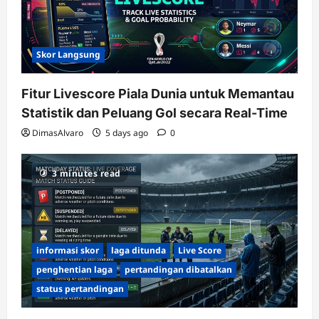
Skor Langsung
Fitur Livescore Piala Dunia untuk Memantau
Statistik dan Peluang Gol secara Real-Time
DimasAlvaro
5 days ago
0
3 minutes read
informasi skor
laga ditunda
Live Score
penghentian laga
pertandingan dibatalkan
status pertandingan