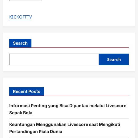
about
Bikin
Kagum!
KICKOFFTV
Legenda
Chelsea
Gianfranco
Zola
Terpesona
dengan
Tiki-
Search
Taka
Enzo
Maresca
Search
Recent Posts
Informasi Penting yang Bisa Dipantau melalui Livescore
Sepak Bola
Keuntungan Menggunakan Livescore saat Mengikuti
Pertandingan Piala Dunia