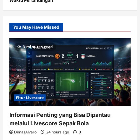
Waktu Pertandingan
Citislots
Pusatnya
Slot
You May Have Missed
Gacor
dengan
RTP
3 minutes read
terupdate
Fitur Livescore
Informasi Penting yang Bisa Dipantau
melalui Livescore Sepak Bola
DimasAlvaro
24 hours ago
0