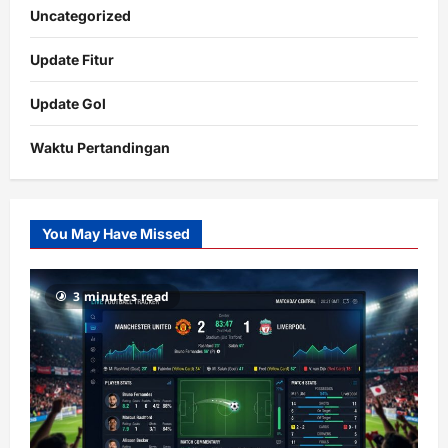
Uncategorized
Update Fitur
Update Gol
Waktu Pertandingan
Citislots
Pusatnya
Slot
You May Have Missed
Gacor
dengan
RTP
3 minutes read
terupdate