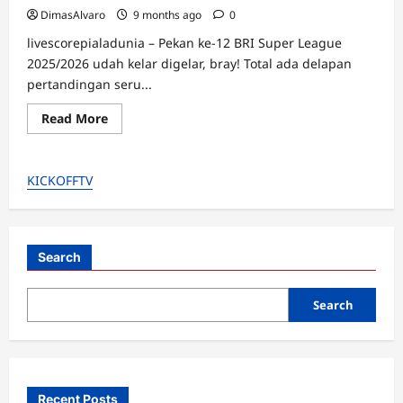
DimasAlvaro
9 months ago
0
livescorepialadunia – Pekan ke-12 BRI Super League
2025/2026 udah kelar digelar, bray! Total ada delapan
pertandingan seru...
Read
Read More
more
about
Predikat
Terbaik
KICKOFFTV
Pekan
12
BRI
Super
League:
Eksel
Runtukahu
Search
(Lokal)
Bersinar,
Borneo
Search
FC
Sempurna!
Recent Posts