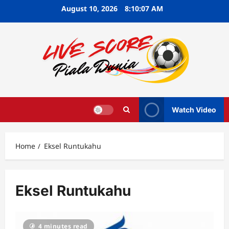
Skip
August 10, 2026
8:10:08 AM
to
content
Watch Video
Home
Eksel Runtukahu
Eksel Runtukahu
4 minutes read