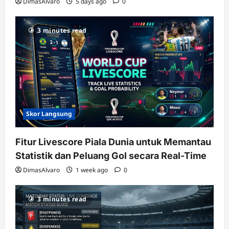
DimasAlvaro
5 days ago
0
3 minutes read
Skor Langsung
Fitur Livescore Piala Dunia untuk Memantau
Statistik dan Peluang Gol secara Real-Time
DimasAlvaro
1 week ago
0
3 minutes read