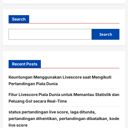
Rahasia:
Minum
Susu
Mentah
&
Search
Steak
Buat
Cetak
Search
24
Gol
Recent Posts
Keuntungan Menggunakan Livescore saat Mengikuti
Pertandingan Piala Dunia
Fitur Livescore Piala Dunia untuk Memantau Statistik dan
Peluang Gol secara Real-Time
status pertandingan live score, laga ditunda,
pertandingan dihentikan, pertandingan dibatalkan, kode
live score