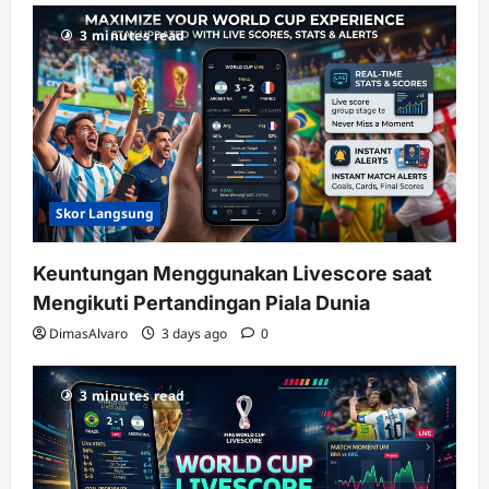
RTP
3 minutes read
terupdate
Skor Langsung
Keuntungan Menggunakan Livescore saat
Mengikuti Pertandingan Piala Dunia
DimasAlvaro
3 days ago
0
3 minutes read