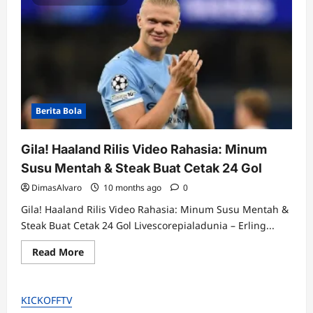
Berita Bola
Gila! Haaland Rilis Video Rahasia: Minum
Susu Mentah & Steak Buat Cetak 24 Gol
DimasAlvaro
10 months ago
0
Gila! Haaland Rilis Video Rahasia: Minum Susu Mentah &
Steak Buat Cetak 24 Gol Livescorepialadunia – Erling...
Read
Read More
more
about
Gila!
Haaland
KICKOFFTV
Rilis
Video