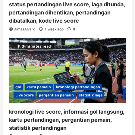
status pertandingan live score, laga ditunda,
pertandingan dihentikan, pertandingan
dibatalkan, kode live score
DimasAlvaro
1 week ago
0
3 minutes read
gol
kartu pemain
kronologi pertandingan
Live Score
pergantian pemain
statistik laga
kronologi live score, informasi gol langsung,
kartu pertandingan, pergantian pemain,
statistik pertandingan