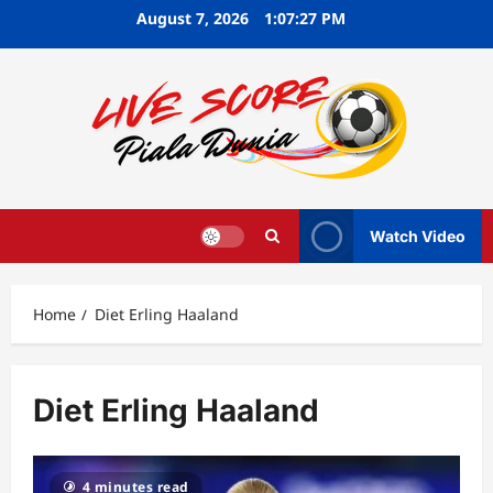
Skip
August 7, 2026
1:07:28 PM
to
content
Watch Video
Home
Diet Erling Haaland
Diet Erling Haaland
4 minutes read