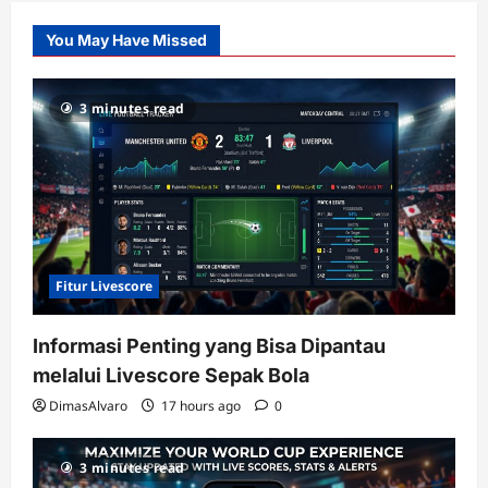
Slot
You May Have Missed
Gacor
dengan
RTP
3 minutes read
terupdate
Fitur Livescore
Informasi Penting yang Bisa Dipantau
melalui Livescore Sepak Bola
DimasAlvaro
17 hours ago
0
3 minutes read