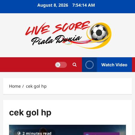
Skip
August 8, 2026
7:54:15 AM
to
content
Watch Video
Home
cek gol hp
cek gol hp
2 minutes read