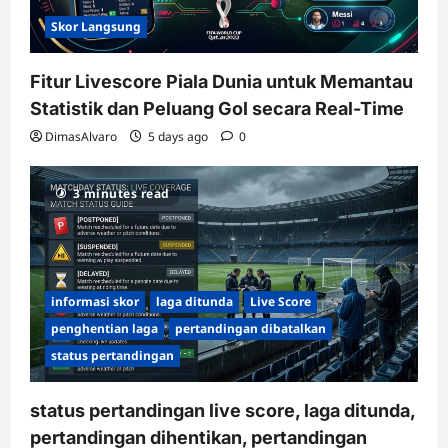
Skor Langsung
Fitur Livescore Piala Dunia untuk Memantau
Statistik dan Peluang Gol secara Real-Time
DimasAlvaro
5 days ago
0
3 minutes read
informasi skor
laga ditunda
Live Score
penghentian laga
pertandingan dibatalkan
status pertandingan
status pertandingan live score, laga ditunda,
pertandingan dihentikan, pertandingan