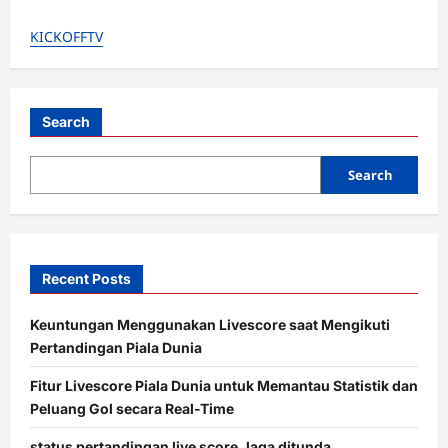
Endrick
Dipinjamkan
KICKOFFTV
ke
Lyon?
Demi
Jam
Terbang
&
Piala
Search
Dunia
2026!
Search
Recent Posts
Keuntungan Menggunakan Livescore saat Mengikuti
Pertandingan Piala Dunia
Fitur Livescore Piala Dunia untuk Memantau Statistik dan
Peluang Gol secara Real-Time
status pertandingan live score, laga ditunda,