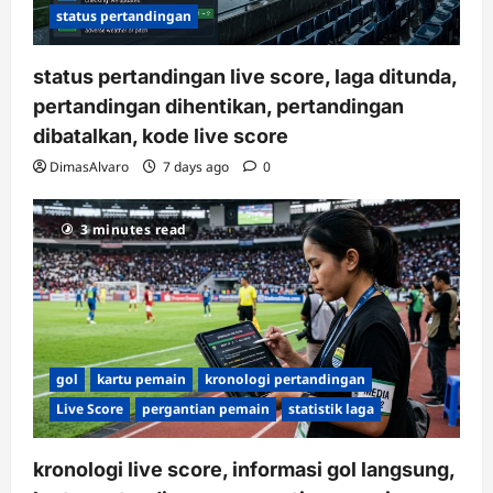
status pertandingan
status pertandingan live score, laga ditunda,
pertandingan dihentikan, pertandingan
dibatalkan, kode live score
DimasAlvaro
7 days ago
0
3 minutes read
gol
kartu pemain
kronologi pertandingan
Live Score
pergantian pemain
statistik laga
kronologi live score, informasi gol langsung,