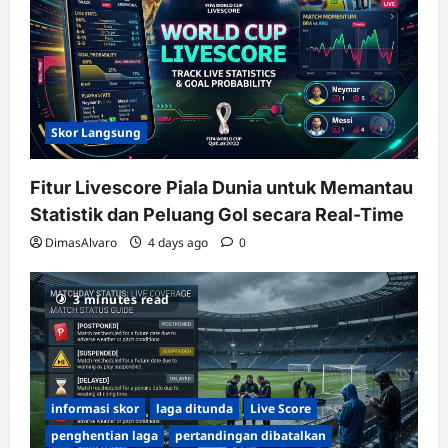
Skor Langsung
Fitur Livescore Piala Dunia untuk Memantau
Statistik dan Peluang Gol secara Real-Time
DimasAlvaro
4 days ago
0
3 minutes read
informasi skor
laga ditunda
Live Score
penghentian laga
pertandingan dibatalkan