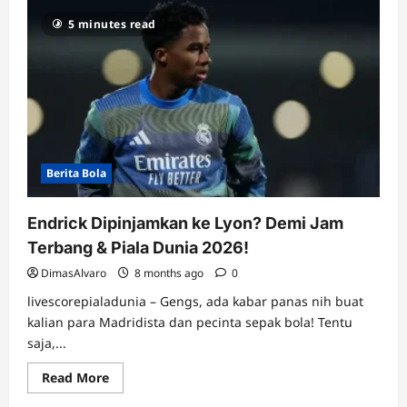
Baru
Main
5 minutes read
106
Menit
Langsung
Cedera?
Nasib
Apes
Niclas
Füllkrug
Bikin
AC
Milan
Pusing
Berita Bola
Tujuh
Keliling!
Endrick Dipinjamkan ke Lyon? Demi Jam
Terbang & Piala Dunia 2026!
DimasAlvaro
8 months ago
0
livescorepialadunia – Gengs, ada kabar panas nih buat
kalian para Madridista dan pecinta sepak bola! Tentu
saja,...
Read
Read More
more
about