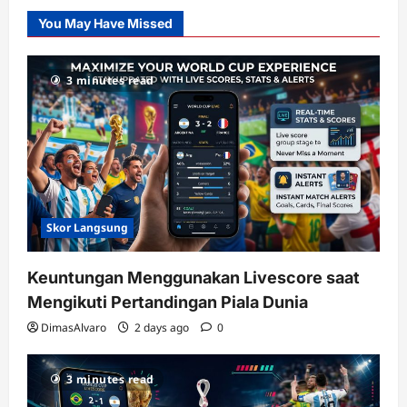
Slot
You May Have Missed
Gacor
dengan
RTP
3 minutes read
terupdate
Skor Langsung
Keuntungan Menggunakan Livescore saat
Mengikuti Pertandingan Piala Dunia
DimasAlvaro
2 days ago
0
3 minutes read