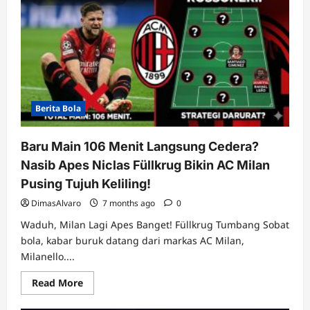
Berita Bola
Baru Main 106 Menit Langsung Cedera?
Nasib Apes Niclas Füllkrug Bikin AC Milan
Pusing Tujuh Keliling!
DimasAlvaro
7 months ago
0
Waduh, Milan Lagi Apes Banget! Füllkrug Tumbang Sobat
bola, kabar buruk datang dari markas AC Milan,
Milanello....
Read
Read More
more
about