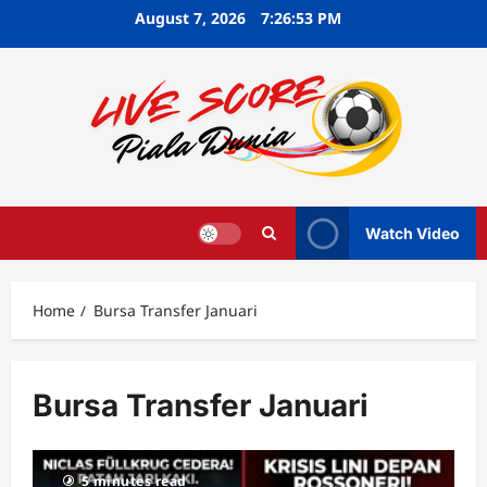
Skip
August 7, 2026
7:26:53 PM
to
content
Watch Video
Home
Bursa Transfer Januari
Bursa Transfer Januari
5 minutes read