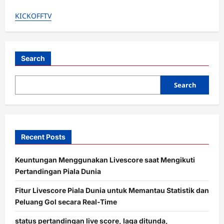
Krisis
Setan
KICKOFFTV
Merah!
6
Masalah
Besar
di
MU
yang
Search
Harus
Diselesaikan
Amorim,
Search
Demi
Selamatkan
Kariernya
Recent Posts
Keuntungan Menggunakan Livescore saat Mengikuti
Pertandingan Piala Dunia
Fitur Livescore Piala Dunia untuk Memantau Statistik dan
Peluang Gol secara Real-Time
status pertandingan live score, laga ditunda,