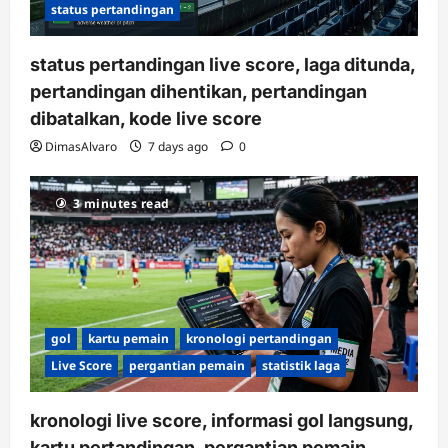
status pertandingan
status pertandingan live score, laga ditunda,
pertandingan dihentikan, pertandingan
dibatalkan, kode live score
DimasAlvaro
7 days ago
0
3 minutes read
gol
kartu pemain
kronologi pertandingan
Live Score
pergantian pemain
statistik laga
kronologi live score, informasi gol langsung,
kartu pertandingan, pergantian pemain,