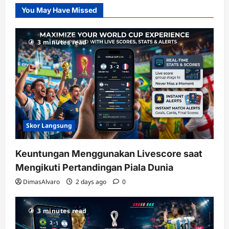
Slot
You May Have Missed
Gacor
dengan
RTP
3 minutes read
terupdate
Skor Langsung
Keuntungan Menggunakan Livescore saat
Mengikuti Pertandingan Piala Dunia
DimasAlvaro
2 days ago
0
3 minutes read