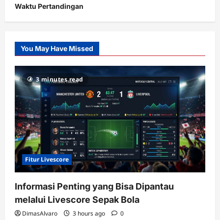
Waktu Pertandingan
Citislots
Pusatnya
Slot
You May Have Missed
Gacor
dengan
RTP
3 minutes read
terupdate
Fitur Livescore
Informasi Penting yang Bisa Dipantau
melalui Livescore Sepak Bola
DimasAlvaro
3 hours ago
0