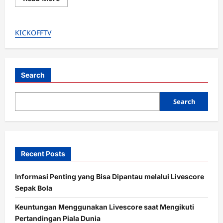
more
about
Full
Senyum
KICKOFFTV
di
Boxing
Day!
Dorgu
&
Lammens
Gacor,
Search
MU
Bungkam
Newcastle
Search
1-
0
Recent Posts
Informasi Penting yang Bisa Dipantau melalui Livescore
Sepak Bola
Keuntungan Menggunakan Livescore saat Mengikuti
Pertandingan Piala Dunia