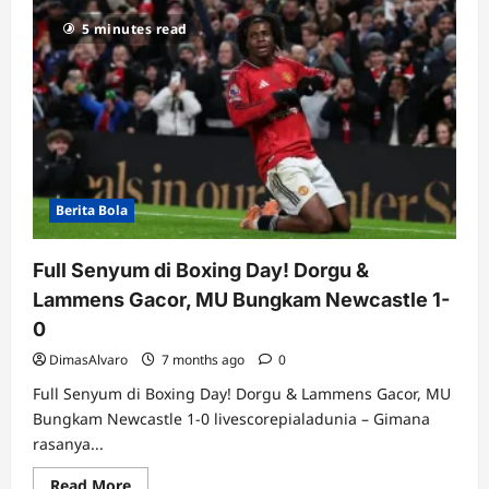
Hasil
Liga
5 minutes read
Inggris
Pekan
18:
Trio
Arsenal,
City,
&
Liverpool
Kompak
Menang
Tipis,
Chelsea
Berita Bola
Malah
Nyungsep!
Full Senyum di Boxing Day! Dorgu &
Lammens Gacor, MU Bungkam Newcastle 1-
0
DimasAlvaro
7 months ago
0
Full Senyum di Boxing Day! Dorgu & Lammens Gacor, MU
Bungkam Newcastle 1-0 livescorepialadunia – Gimana
rasanya...
Read
Read More