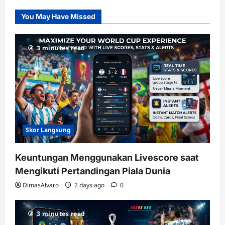
Slot
You May Have Missed
Gacor
dengan
RTP
3 minutes read
terupdate
Skor Langsung
Keuntungan Menggunakan Livescore saat
Mengikuti Pertandingan Piala Dunia
DimasAlvaro
2 days ago
0
3 minutes read