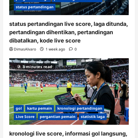
status pertandingan
status pertandingan live score, laga ditunda,
pertandingan dihentikan, pertandingan
dibatalkan, kode live score
DimasAlvaro
1 week ago
0
3 minutes read
gol
kartu pemain
kronologi pertandingan
Live Score
pergantian pemain
statistik laga
kronologi live score, informasi gol langsung,