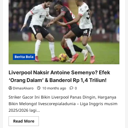
Berita Bola
Liverpool Naksir Antoine Semenyo? Efek
‘Orang Dalam’ & Banderol Rp 1,4 Triliun!
DimasAlvaro
10 months ago
0
Striker Gacor Ini Bikin Liverpool Panas Dingin, Harganya
Bikin Melongo! livescorepialadunia – Liga Inggris musim
2025/2026 lagi...
Read
Read More
more