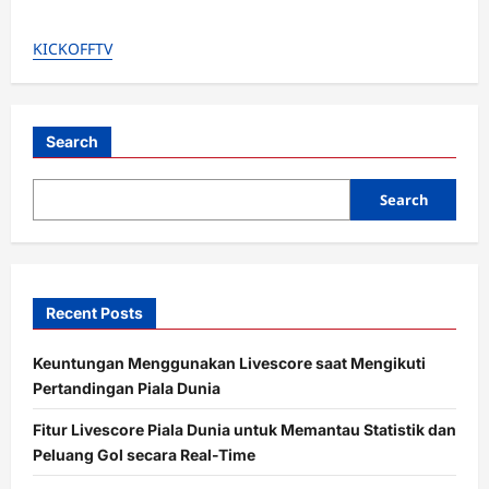
about
Liverpool
Naksir
KICKOFFTV
Antoine
Semenyo?
Efek
‘Orang
Dalam’
&
Banderol
Search
Rp
1,4
Triliun!
Search
Recent Posts
Keuntungan Menggunakan Livescore saat Mengikuti
Pertandingan Piala Dunia
Fitur Livescore Piala Dunia untuk Memantau Statistik dan
Peluang Gol secara Real-Time