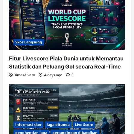
Skor Langsung
Fitur Livescore Piala Dunia untuk Memantau
Statistik dan Peluang Gol secara Real-Time
DimasAlvaro
4 days ago
0
3 minutes read
informasi skor
laga ditunda
Live Score
penghentian laga
pertandingan dibatalkan