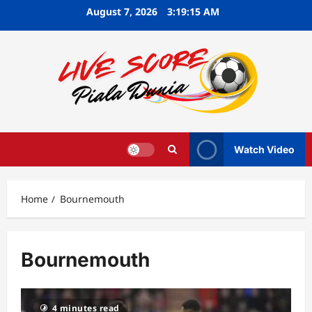
Skip
August 7, 2026
3:19:16 AM
to
content
Watch Video
Home
Bournemouth
Bournemouth
4 minutes read