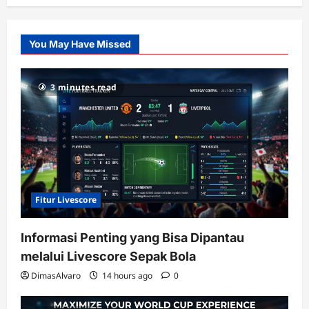
Citislots
Pusatnya
Slot
You May Have Missed
Gacor
dengan
RTP
3 minutes read
terupdate
Fitur Livescore
Informasi Penting yang Bisa Dipantau
melalui Livescore Sepak Bola
DimasAlvaro
14 hours ago
0