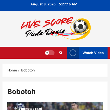
Skip
August 8, 2026
5:27:17 AM
to
content
Watch Video
Home
Bobotoh
Bobotoh
5 minutes read