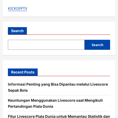
Gokil!
Cristiano
KICKOFFTV
Ronaldo
&
Joao
Felix
Main
di
Liga
Search
yang
Sama
Kayak
Search
Persib.
OTW
Ketemu
di
Final?
Recent Posts
Informasi Penting yang Bisa Dipantau melalui Livescore
Sepak Bola
Keuntungan Menggunakan Livescore saat Mengikuti
Pertandingan Piala Dunia
Fitur Livescore Piala Dunia untuk Memantau Statistik dan