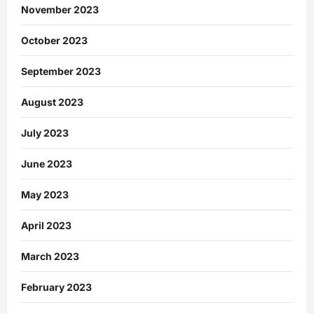
November 2023
October 2023
September 2023
August 2023
July 2023
June 2023
May 2023
April 2023
March 2023
February 2023