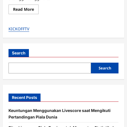
Read
Read More
more
about
Prediksi
Panas
KICKOFFTV
Tottenham
vs
MU
Malam
Ini!
Sama-
Sama
Search
17
Poin,
Siapa
Search
yang
Bakal
Kepleset?
Recent Posts
Keuntungan Menggunakan Livescore saat Mengikuti
Pertandingan Piala Dunia