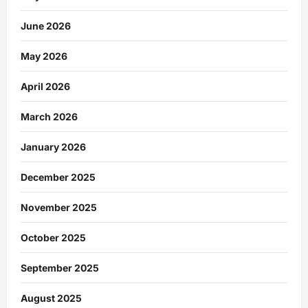
June 2026
May 2026
April 2026
March 2026
January 2026
December 2025
November 2025
October 2025
September 2025
August 2025