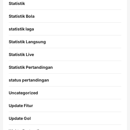
Statistik
Statistik Bola
statistik laga
Statistik Langsung
Statistik Live
Statistik Pertandingan
status pertandingan
Uncategorized
Update Fitur
Update Gol