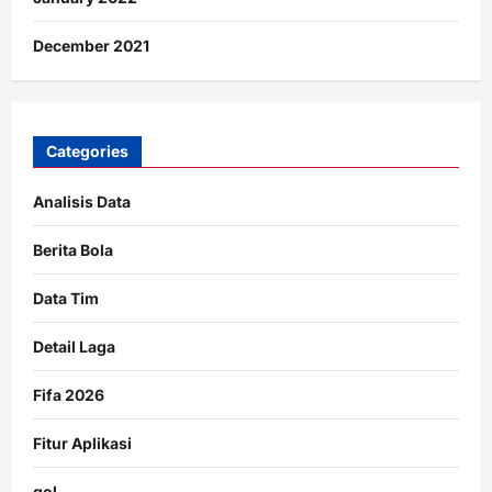
December 2021
Categories
Analisis Data
Berita Bola
Data Tim
Detail Laga
Fifa 2026
Fitur Aplikasi
gol