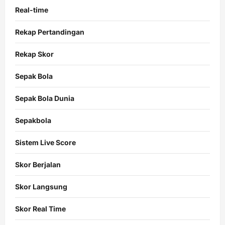
Real-time
Rekap Pertandingan
Rekap Skor
Sepak Bola
Sepak Bola Dunia
Sepakbola
Sistem Live Score
Skor Berjalan
Skor Langsung
Skor Real Time