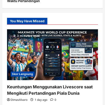
Waktu Pertandingan
Citislots
Pusatnya
Slot
You May Have Missed
Gacor
dengan
RTP
3 minutes read
terupdate
Skor Langsung
Keuntungan Menggunakan Livescore saat
Mengikuti Pertandingan Piala Dunia
DimasAlvaro
1 day ago
0