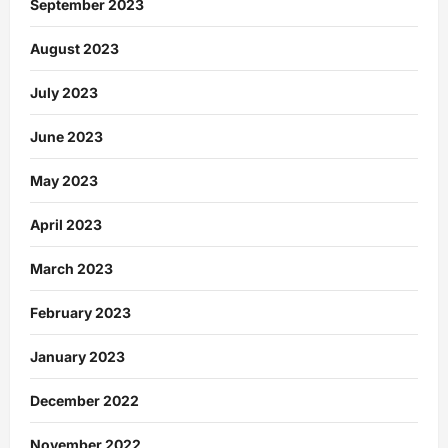
September 2023
August 2023
July 2023
June 2023
May 2023
April 2023
March 2023
February 2023
January 2023
December 2022
November 2022