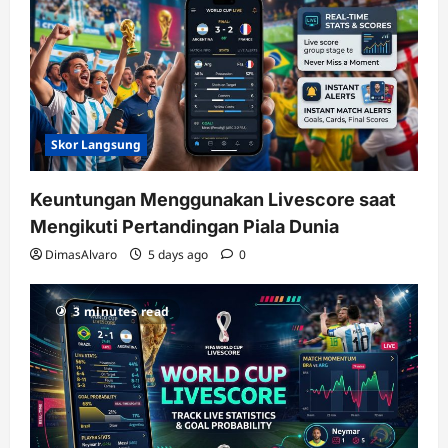
Skor Langsung
Keuntungan Menggunakan Livescore saat
Mengikuti Pertandingan Piala Dunia
DimasAlvaro
5 days ago
0
3 minutes read