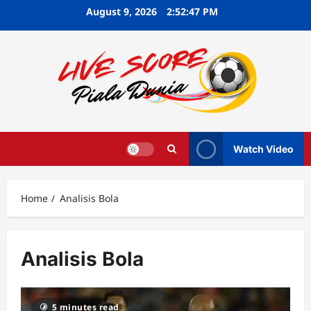
Skip
August 9, 2026
2:52:47 PM
to
content
Watch Video
Home
Analisis Bola
Analisis Bola
5 minutes read