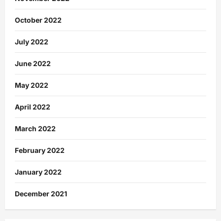
October 2022
July 2022
June 2022
May 2022
April 2022
March 2022
February 2022
January 2022
December 2021