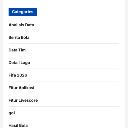
Categories
Analisis Data
Berita Bola
Data Tim
Detail Laga
Fifa 2026
Fitur Aplikasi
Fitur Livescore
gol
Hasil Bola