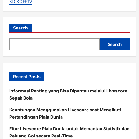
KICKOFFTV
Cardiff
3-
1:
Maresca
Lega
Lolos
Semifinal
Search
Carabao
Cup
Search
Recent Posts
Informasi Penting yang Bisa Dipantau melalui Livescore
Sepak Bola
Keuntungan Menggunakan Livescore saat Mengikuti
Pertandingan Piala Dunia
Fitur Livescore Piala Dunia untuk Memantau Statistik dan
Peluang Gol secara Real-Time