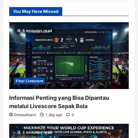
Slot
You May Have Missed
Gacor
dengan
RTP
3 minutes read
terupdate
Fitur Livescore
Informasi Penting yang Bisa Dipantau
melalui Livescore Sepak Bola
DimasAlvaro
1 day ago
0
3 minutes read