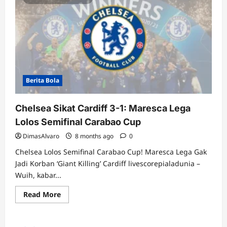
Berita Bola
Chelsea Sikat Cardiff 3-1: Maresca Lega
Lolos Semifinal Carabao Cup
DimasAlvaro
8 months ago
0
Chelsea Lolos Semifinal Carabao Cup! Maresca Lega Gak
Jadi Korban ‘Giant Killing’ Cardiff livescorepialadunia –
Wuih, kabar...
Read
Read More
more
about
Chelsea
Sikat