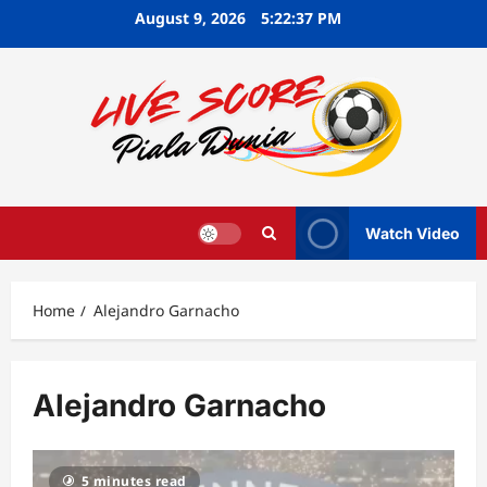
Skip
August 9, 2026
5:22:37 PM
to
content
Watch Video
Home
Alejandro Garnacho
Alejandro Garnacho
5 minutes read