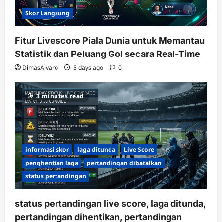
Skor Langsung
Fitur Livescore Piala Dunia untuk Memantau
Statistik dan Peluang Gol secara Real-Time
DimasAlvaro
5 days ago
0
3 minutes read
informasi skor
laga ditunda
Live Score
penghentian laga
pertandingan dibatalkan
status pertandingan
status pertandingan live score, laga ditunda,
pertandingan dihentikan, pertandingan