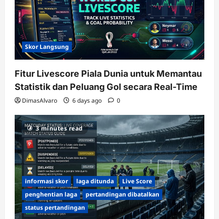
Skor Langsung
Fitur Livescore Piala Dunia untuk Memantau
Statistik dan Peluang Gol secara Real-Time
DimasAlvaro
6 days ago
0
3 minutes read
informasi skor
laga ditunda
Live Score
penghentian laga
pertandingan dibatalkan
status pertandingan