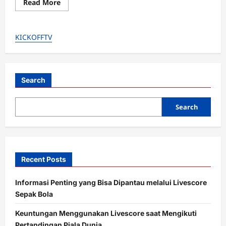
Read
Read More
more
about
Gokil!
Cristiano
KICKOFFTV
Ronaldo
&
Joao
Felix
Main
di
Liga
Search
yang
Sama
Kayak
Search
Persib.
OTW
Ketemu
di
Final?
Recent Posts
Informasi Penting yang Bisa Dipantau melalui Livescore
Sepak Bola
Keuntungan Menggunakan Livescore saat Mengikuti
Pertandingan Piala Dunia