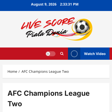
Skip
August 9, 2026
2:33:32 PM
to
content
Watch Video
Home
AFC Champions League Two
AFC Champions League
Two