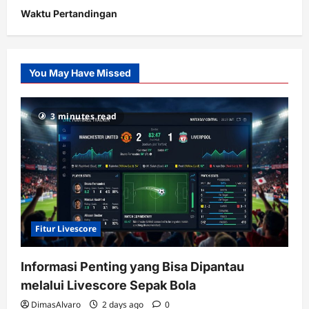
Waktu Pertandingan
Citislots
Pusatnya
Slot
You May Have Missed
Gacor
dengan
RTP
3 minutes read
terupdate
Fitur Livescore
Informasi Penting yang Bisa Dipantau
melalui Livescore Sepak Bola
DimasAlvaro
2 days ago
0