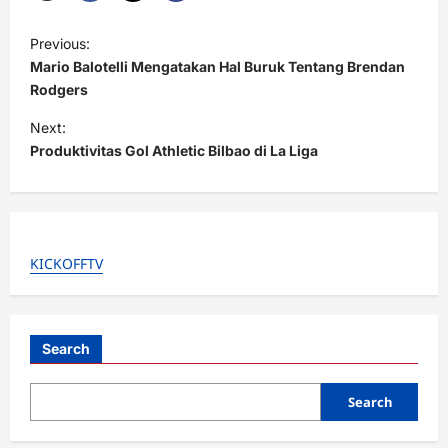
P
Previous:
o
Mario Balotelli Mengatakan Hal Buruk Tentang Brendan
s
Rodgers
t
Next:
Produktivitas Gol Athletic Bilbao di La Liga
n
a
v
i
KICKOFFTV
g
a
t
Search
i
o
Search
n