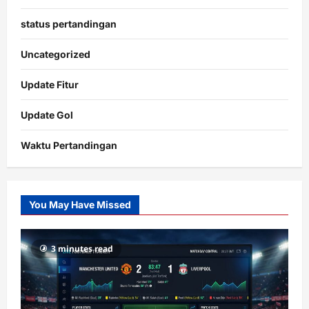
status pertandingan
Uncategorized
Update Fitur
Update Gol
Waktu Pertandingan
Citislots
Pusatnya
Slot
You May Have Missed
Gacor
dengan
RTP
3 minutes read
terupdate