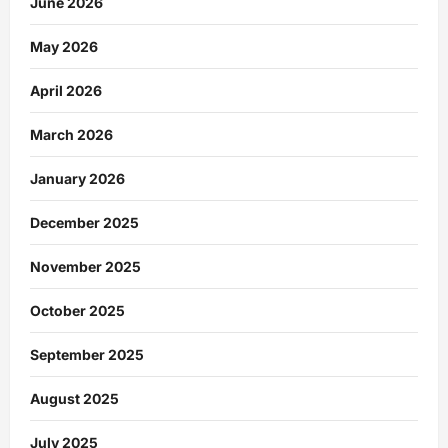
June 2026
May 2026
April 2026
March 2026
January 2026
December 2025
November 2025
October 2025
September 2025
August 2025
July 2025