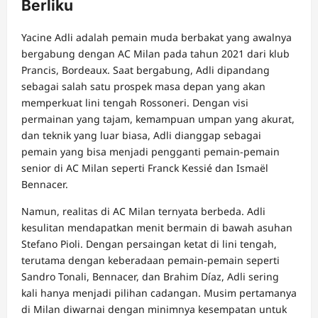
Berliku
Yacine Adli adalah pemain muda berbakat yang awalnya
bergabung dengan AC Milan pada tahun 2021 dari klub
Prancis, Bordeaux. Saat bergabung, Adli dipandang
sebagai salah satu prospek masa depan yang akan
memperkuat lini tengah Rossoneri. Dengan visi
permainan yang tajam, kemampuan umpan yang akurat,
dan teknik yang luar biasa, Adli dianggap sebagai
pemain yang bisa menjadi pengganti pemain-pemain
senior di AC Milan seperti Franck Kessié dan Ismaël
Bennacer.
Namun, realitas di AC Milan ternyata berbeda. Adli
kesulitan mendapatkan menit bermain di bawah asuhan
Stefano Pioli. Dengan persaingan ketat di lini tengah,
terutama dengan keberadaan pemain-pemain seperti
Sandro Tonali, Bennacer, dan Brahim Díaz, Adli sering
kali hanya menjadi pilihan cadangan. Musim pertamanya
di Milan diwarnai dengan minimnya kesempatan untuk