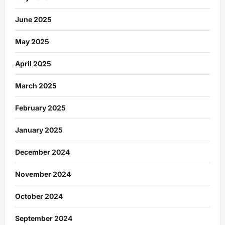
June 2025
May 2025
April 2025
March 2025
February 2025
January 2025
December 2024
November 2024
October 2024
September 2024