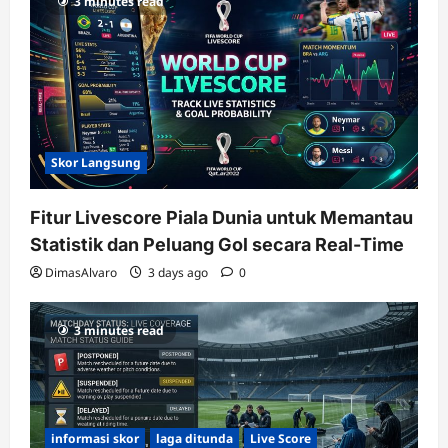
3 minutes read
Skor Langsung
Fitur Livescore Piala Dunia untuk Memantau
Statistik dan Peluang Gol secara Real-Time
DimasAlvaro
3 days ago
0
3 minutes read
informasi skor
laga ditunda
Live Score