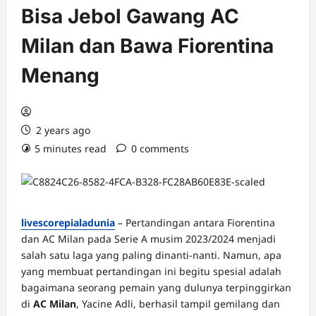
Bisa Jebol Gawang AC
Milan dan Bawa Fiorentina
Menang
2 years ago
5 minutes read
0 comments
livescorepialadunia
– Pertandingan antara Fiorentina
dan AC Milan pada Serie A musim 2023/2024 menjadi
salah satu laga yang paling dinanti-nanti. Namun, apa
yang membuat pertandingan ini begitu spesial adalah
bagaimana seorang pemain yang dulunya terpinggirkan
di
AC Milan
, Yacine Adli, berhasil tampil gemilang dan