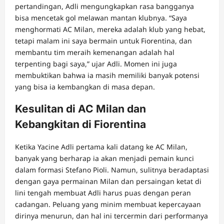
pertandingan, Adli mengungkapkan rasa bangganya
bisa mencetak gol melawan mantan klubnya. “Saya
menghormati AC Milan, mereka adalah klub yang hebat,
tetapi malam ini saya bermain untuk Fiorentina, dan
membantu tim meraih kemenangan adalah hal
terpenting bagi saya,” ujar Adli. Momen ini juga
membuktikan bahwa ia masih memiliki banyak potensi
yang bisa ia kembangkan di masa depan.
Kesulitan di AC Milan dan
Kebangkitan di Fiorentina
Ketika Yacine Adli pertama kali datang ke AC Milan,
banyak yang berharap ia akan menjadi pemain kunci
dalam formasi Stefano Pioli. Namun, sulitnya beradaptasi
dengan gaya permainan Milan dan persaingan ketat di
lini tengah membuat Adli harus puas dengan peran
cadangan. Peluang yang minim membuat kepercayaan
dirinya menurun, dan hal ini tercermin dari performanya