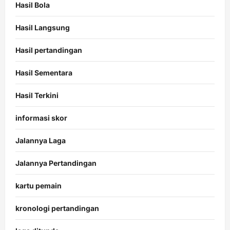
Hasil Bola
Hasil Langsung
Hasil pertandingan
Hasil Sementara
Hasil Terkini
informasi skor
Jalannya Laga
Jalannya Pertandingan
kartu pemain
kronologi pertandingan