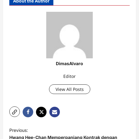
About the Author
DimasAlvaro
Editor
View All Posts
P
Previous:
o
Hwang Hee-Chan Memperpanjang Kontrak dengan