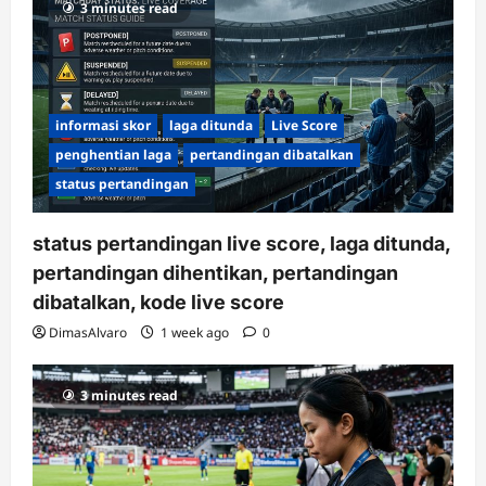
3 minutes read
informasi skor
laga ditunda
Live Score
penghentian laga
pertandingan dibatalkan
status pertandingan
status pertandingan live score, laga ditunda,
pertandingan dihentikan, pertandingan
dibatalkan, kode live score
DimasAlvaro
1 week ago
0
3 minutes read