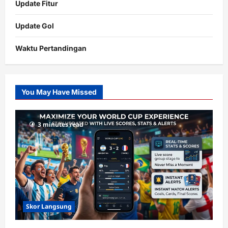
Update Fitur
Update Gol
Waktu Pertandingan
Citislots
Pusatnya
Slot
You May Have Missed
Gacor
dengan
RTP
3 minutes read
terupdate
Skor Langsung