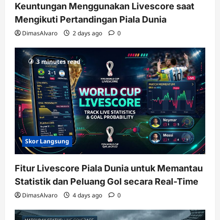
Keuntungan Menggunakan Livescore saat
Mengikuti Pertandingan Piala Dunia
DimasAlvaro
2 days ago
0
3 minutes read
Skor Langsung
Fitur Livescore Piala Dunia untuk Memantau
Statistik dan Peluang Gol secara Real-Time
DimasAlvaro
4 days ago
0