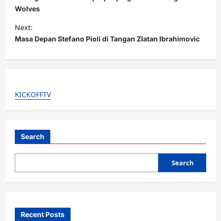
s
Wolves
t
Next:
Masa Depan Stefano Pioli di Tangan Zlatan Ibrahimovic
n
a
v
i
KICKOFFTV
g
a
t
Search
i
o
Search
n
Recent Posts