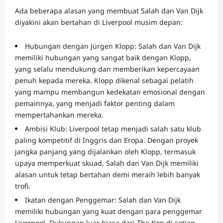
Ada beberapa alasan yang membuat Salah dan Van Dijk
diyakini akan bertahan di Liverpool musim depan:
Hubungan dengan Jürgen Klopp: Salah dan Van Dijk
memiliki hubungan yang sangat baik dengan Klopp,
yang selalu mendukung dan memberikan kepercayaan
penuh kepada mereka. Klopp dikenal sebagai pelatih
yang mampu membangun kedekatan emosional dengan
pemainnya, yang menjadi faktor penting dalam
mempertahankan mereka.
Ambisi Klub: Liverpool tetap menjadi salah satu klub
paling kompetitif di Inggris dan Eropa. Dengan proyek
jangka panjang yang dijalankan oleh Klopp, termasuk
upaya memperkuat skuad, Salah dan Van Dijk memiliki
alasan untuk tetap bertahan demi meraih lebih banyak
trofi.
Ikatan dengan Penggemar: Salah dan Van Dijk
memiliki hubungan yang kuat dengan para penggemar
Liverpool. Dukungan luar biasa dari The Kop di setiap