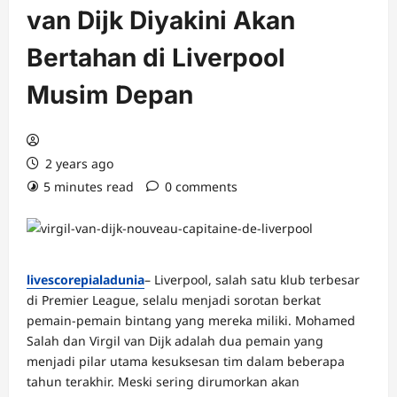
van Dijk Diyakini Akan
Bertahan di Liverpool
Musim Depan
2 years ago
5 minutes read
0 comments
livescorepialadunia
– Liverpool, salah satu klub terbesar
di Premier League, selalu menjadi sorotan berkat
pemain-pemain bintang yang mereka miliki. Mohamed
Salah dan Virgil van Dijk adalah dua pemain yang
menjadi pilar utama kesuksesan tim dalam beberapa
tahun terakhir. Meski sering dirumorkan akan