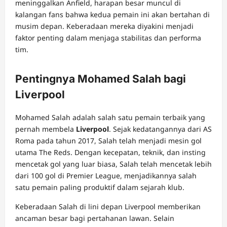
meninggalkan Anfield, harapan besar muncul di
kalangan fans bahwa kedua pemain ini akan bertahan di
musim depan. Keberadaan mereka diyakini menjadi
faktor penting dalam menjaga stabilitas dan performa
tim.
Pentingnya Mohamed Salah bagi
Liverpool
Mohamed Salah adalah salah satu pemain terbaik yang
pernah membela
Liverpool
. Sejak kedatangannya dari AS
Roma pada tahun 2017, Salah telah menjadi mesin gol
utama The Reds. Dengan kecepatan, teknik, dan insting
mencetak gol yang luar biasa, Salah telah mencetak lebih
dari 100 gol di Premier League, menjadikannya salah
satu pemain paling produktif dalam sejarah klub.
Keberadaan Salah di lini depan Liverpool memberikan
ancaman besar bagi pertahanan lawan. Selain