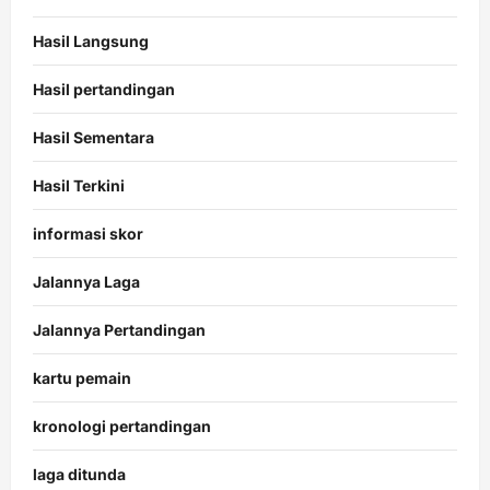
Hasil Langsung
Hasil pertandingan
Hasil Sementara
Hasil Terkini
informasi skor
Jalannya Laga
Jalannya Pertandingan
kartu pemain
kronologi pertandingan
laga ditunda