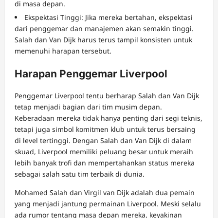
di masa depan.
Ekspektasi Tinggi: Jika mereka bertahan, ekspektasi
dari penggemar dan manajemen akan semakin tinggi.
Salah dan Van Dijk harus terus tampil konsisten untuk
memenuhi harapan tersebut.
Harapan Penggemar Liverpool
Penggemar Liverpool tentu berharap Salah dan Van Dijk
tetap menjadi bagian dari tim musim depan.
Keberadaan mereka tidak hanya penting dari segi teknis,
tetapi juga simbol komitmen klub untuk terus bersaing
di level tertinggi. Dengan Salah dan Van Dijk di dalam
skuad, Liverpool memiliki peluang besar untuk meraih
lebih banyak trofi dan mempertahankan status mereka
sebagai salah satu tim terbaik di dunia.
Mohamed Salah dan Virgil van Dijk adalah dua pemain
yang menjadi jantung permainan Liverpool. Meski selalu
ada rumor tentang masa depan mereka, keyakinan