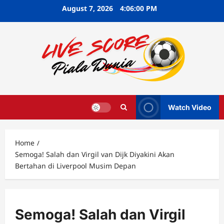
Skip
August 7, 2026
4:06:01 PM
to
content
Watch Video
Home
Semoga! Salah dan Virgil van Dijk Diyakini Akan
Bertahan di Liverpool Musim Depan
Semoga! Salah dan Virgil