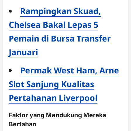
Rampingkan Skuad,
Chelsea Bakal Lepas 5
Pemain di Bursa Transfer
Januari
Permak West Ham, Arne
Slot Sanjung Kualitas
Pertahanan Liverpool
Faktor yang Mendukung Mereka
Bertahan