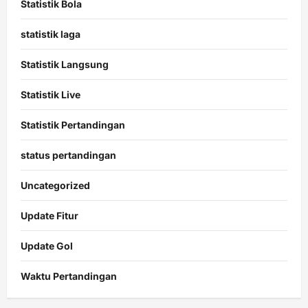
Statistik Bola
statistik laga
Statistik Langsung
Statistik Live
Statistik Pertandingan
status pertandingan
Uncategorized
Update Fitur
Update Gol
Waktu Pertandingan
Citislots
Pusatnya