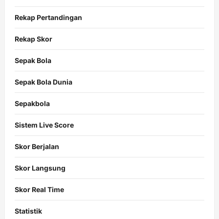
Rekap Pertandingan
Rekap Skor
Sepak Bola
Sepak Bola Dunia
Sepakbola
Sistem Live Score
Skor Berjalan
Skor Langsung
Skor Real Time
Statistik