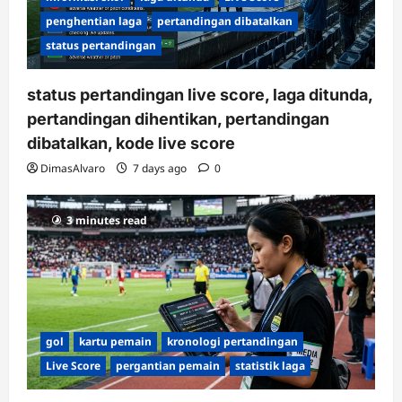
penghentian laga
pertandingan dibatalkan
status pertandingan
status pertandingan live score, laga ditunda,
pertandingan dihentikan, pertandingan
dibatalkan, kode live score
DimasAlvaro
7 days ago
0
3 minutes read
gol
kartu pemain
kronologi pertandingan
Live Score
pergantian pemain
statistik laga