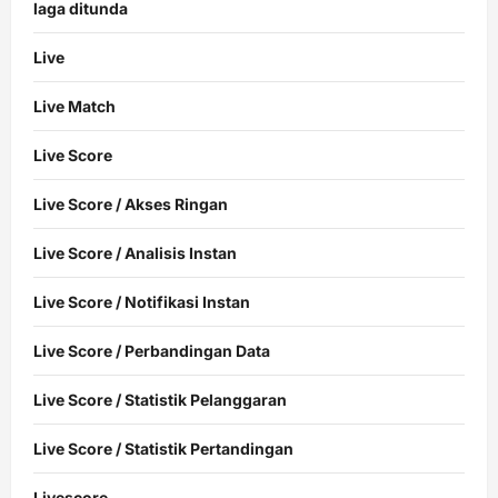
laga ditunda
Live
Live Match
Live Score
Live Score / Akses Ringan
Live Score / Analisis Instan
Live Score / Notifikasi Instan
Live Score / Perbandingan Data
Live Score / Statistik Pelanggaran
Live Score / Statistik Pertandingan
Livescore