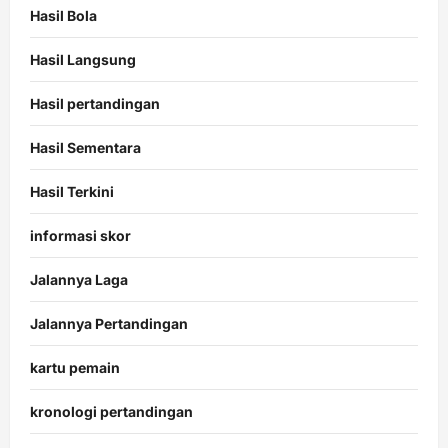
Hasil Bola
Hasil Langsung
Hasil pertandingan
Hasil Sementara
Hasil Terkini
informasi skor
Jalannya Laga
Jalannya Pertandingan
kartu pemain
kronologi pertandingan