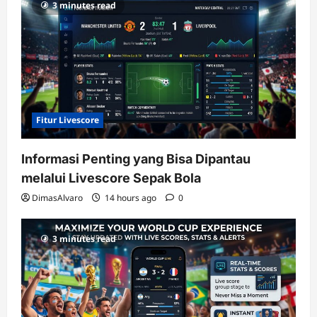
3 minutes read
terupdate
Fitur Livescore
Informasi Penting yang Bisa Dipantau
melalui Livescore Sepak Bola
DimasAlvaro
14 hours ago
0
3 minutes read