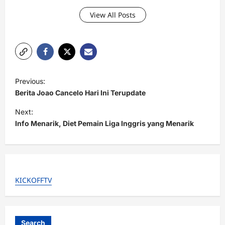
View All Posts
P
Previous:
o
Berita Joao Cancelo Hari Ini Terupdate
s
Next:
t
Info Menarik, Diet Pemain Liga Inggris yang Menarik
n
a
v
KICKOFFTV
i
g
a
Search