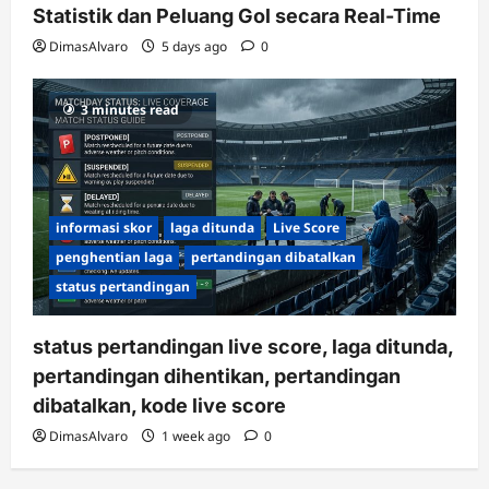
Statistik dan Peluang Gol secara Real-Time
DimasAlvaro
5 days ago
0
3 minutes read
informasi skor
laga ditunda
Live Score
penghentian laga
pertandingan dibatalkan
status pertandingan
status pertandingan live score, laga ditunda,
pertandingan dihentikan, pertandingan
dibatalkan, kode live score
DimasAlvaro
1 week ago
0