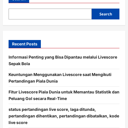
t
i
Search
o
n
Recent Posts
Informasi Penting yang Bisa Dipantau melalui Livescore
Sepak Bola
Keuntungan Menggunakan Livescore saat Mengikuti
Pertandingan Piala Dunia
Fitur Livescore Piala Dunia untuk Memantau Statistik dan
Peluang Gol secara Real-Time
status pertandingan live score, laga ditunda,
pertandingan dihentikan, pertandingan dibatalkan, kode
live score