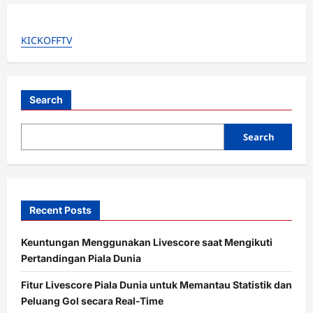
i
g
KICKOFFTV
a
t
i
Search
o
Search
n
Recent Posts
Keuntungan Menggunakan Livescore saat Mengikuti
Pertandingan Piala Dunia
Fitur Livescore Piala Dunia untuk Memantau Statistik dan
Peluang Gol secara Real-Time