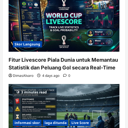
Skor Langsung
Fitur Livescore Piala Dunia untuk Memantau
Statistik dan Peluang Gol secara Real-Time
DimasAlvaro
4 days ago
0
3 minutes read
informasi skor
laga ditunda
Live Score