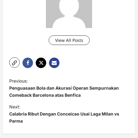
View All Posts
P
Previous:
o
Penguasaan Bola dan Akurasi Operan Sempurnakan
s
Comeback Barcelona atas Benfica
t
Next:
Calabria Ribut Dengan Conceicao Usai Laga Milan vs
n
Parma
a
v