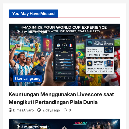
Pusatnya
Slot
You May Have Missed
Gacor
dengan
RTP
3 minutes read
terupdate
Skor Langsung
Keuntungan Menggunakan Livescore saat
Mengikuti Pertandingan Piala Dunia
DimasAlvaro
2 days ago
0
3 minutes read