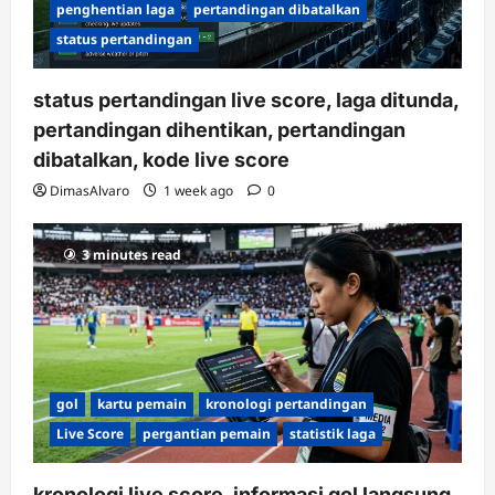
penghentian laga
pertandingan dibatalkan
status pertandingan
status pertandingan live score, laga ditunda,
pertandingan dihentikan, pertandingan
dibatalkan, kode live score
DimasAlvaro
1 week ago
0
3 minutes read
gol
kartu pemain
kronologi pertandingan
Live Score
pergantian pemain
statistik laga
kronologi live score, informasi gol langsung,