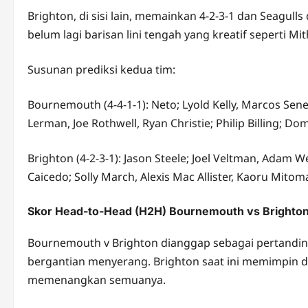
Brighton, di sisi lain, memainkan 4-2-3-1 dan Seagul
belum lagi barisan lini tengah yang kreatif seperti Mi
Susunan prediksi kedua tim:
Bournemouth (4-4-1-1): Neto; Lyold Kelly, Marcos Sene
Lerman, Joe Rothwell, Ryan Christie; Philip Billing; Dom
Brighton (4-2-3-1): Jason Steele; Joel Veltman, Adam W
Caicedo; Solly March, Alexis Mac Allister, Kaoru Mitom
Skor Head-to-Head (H2H) Bournemouth vs Brighto
Bournemouth v Brighton dianggap sebagai pertandinga
bergantian menyerang. Brighton saat ini memimpin 
memenangkan semuanya.