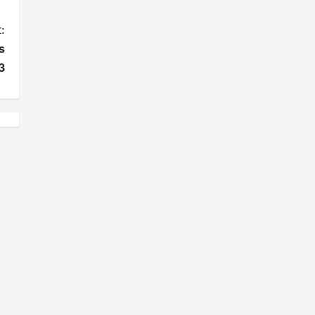
:
s
3