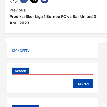
P
Previous:
Prediksi Skor Liga 1 Borneo FC vs Bali United 3
o
April 2023
s
t
n
KICKOFFTV
a
v
i
Search
g
Search
a
t
i