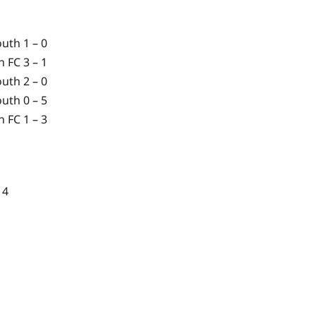
uth 1 – 0
 FC 3 – 1
uth 2 – 0
uth 0 – 5
 FC 1 – 3
 4