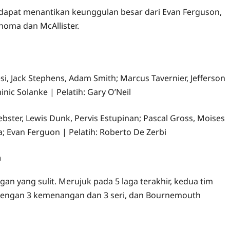
ls dapat menantikan keunggulan besar dari Evan Ferguson,
thoma dan McAllister.
si, Jack Stephens, Adam Smith; Marcus Tavernier, Jefferson
inic Solanke | Pelatih: Gary O’Neil
ebster, Lewis Dunk, Pervis Estupinan; Pascal Gross, Moises
a; Evan Ferguon | Pelatih: Roberto De Zerbi
n
n yang sulit. Merujuk pada 5 laga terakhir, kedua tim
dengan 3 kemenangan dan 3 seri, dan Bournemouth