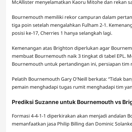
McAllister menyelamatkan Kaoru Mitohe dan rekan sa
Bournemouth memiliki rekor campuran dalam pertandi
tiga poin setelah mengalahkan Fulham 2-1. Kemenang
posisi ke-17, Cherries 1 hanya selangkah lagi.
Kemenangan atas Brighton diperlukan agar Bournemo
membuat Bournemouth naik 3 tingkat di tabel EPL. M
Bournemouth untuk pertandingan ini, persiapan tim
Pelatih Bournemouth Gary O’Neill berkata: “Tidak ba
pemain menghadapi tugas rumit menghadapi tim yan
Prediksi Suzanne untuk Bournemouth vs Bri
Formasi 4-4-1-1 diperkirakan akan menjadi andalan 
memanfaatkan jasa Philip Billing dan Dominic Solanke