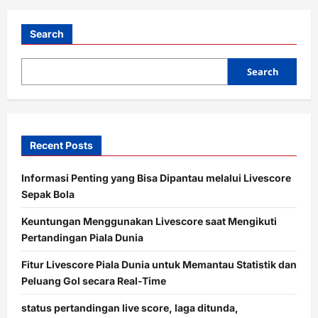
g
a
Search
t
i
Search
o
n
Recent Posts
Informasi Penting yang Bisa Dipantau melalui Livescore
Sepak Bola
Keuntungan Menggunakan Livescore saat Mengikuti
Pertandingan Piala Dunia
Fitur Livescore Piala Dunia untuk Memantau Statistik dan
Peluang Gol secara Real-Time
status pertandingan live score, laga ditunda,