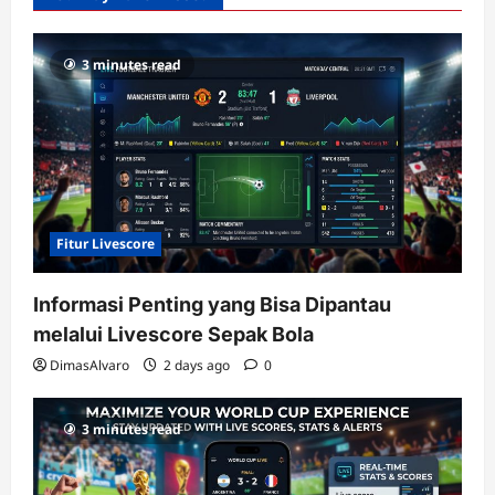
Gacor
dengan
RTP
3 minutes read
terupdate
Fitur Livescore
Informasi Penting yang Bisa Dipantau
melalui Livescore Sepak Bola
DimasAlvaro
2 days ago
0
3 minutes read