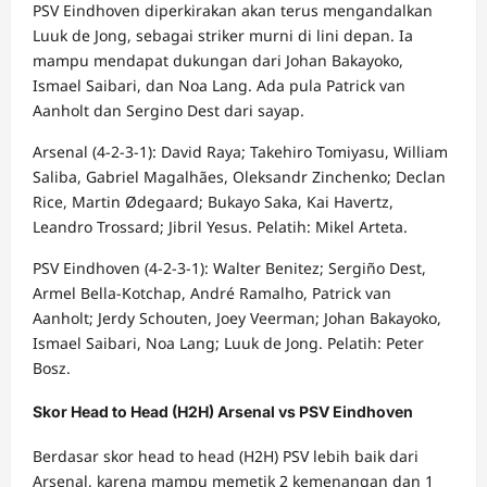
PSV Eindhoven diperkirakan akan terus mengandalkan
Luuk de Jong, sebagai striker murni di lini depan. Ia
mampu mendapat dukungan dari Johan Bakayoko,
Ismael Saibari, dan Noa Lang. Ada pula Patrick van
Aanholt dan Sergino Dest dari sayap.
Arsenal (4-2-3-1): David Raya; Takehiro Tomiyasu, William
Saliba, Gabriel Magalhães, Oleksandr Zinchenko; Declan
Rice, Martin Ødegaard; Bukayo Saka, Kai Havertz,
Leandro Trossard; Jibril Yesus. Pelatih: Mikel Arteta.
PSV Eindhoven (4-2-3-1): Walter Benitez; Sergiño Dest,
Armel Bella-Kotchap, André Ramalho, Patrick van
Aanholt; Jerdy Schouten, Joey Veerman; Johan Bakayoko,
Ismael Saibari, Noa Lang; Luuk de Jong. Pelatih: Peter
Bosz.
Skor Head to Head (H2H) Arsenal vs PSV Eindhoven
Berdasar skor head to head (H2H) PSV lebih baik dari
Arsenal, karena mampu memetik 2 kemenangan dan 1