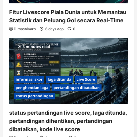
Fitur Livescore Piala Dunia untuk Memantau
Statistik dan Peluang Gol secara Real-Time
DimasAlvaro
6 days ago
0
3 minutes read
informasi skor
laga ditunda
Live Score
penghentian laga
pertandingan dibatalkan
status pertandingan
status pertandingan live score, laga ditunda,
pertandingan dihentikan, pertandingan
dibatalkan, kode live score