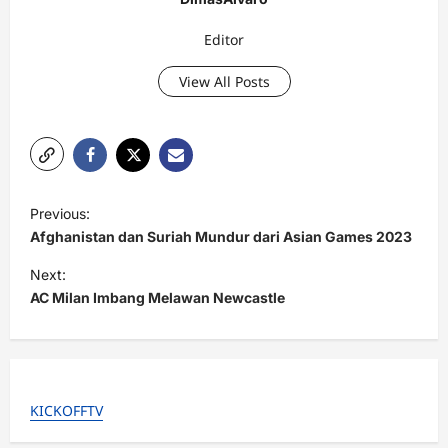
Editor
View All Posts
P
Previous:
o
Afghanistan dan Suriah Mundur dari Asian Games 2023
s
Next:
t
AC Milan Imbang Melawan Newcastle
n
a
v
KICKOFFTV
i