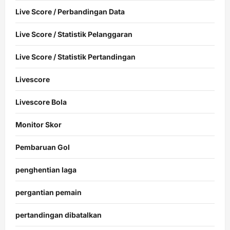
Live Score / Perbandingan Data
Live Score / Statistik Pelanggaran
Live Score / Statistik Pertandingan
Livescore
Livescore Bola
Monitor Skor
Pembaruan Gol
penghentian laga
pergantian pemain
pertandingan dibatalkan