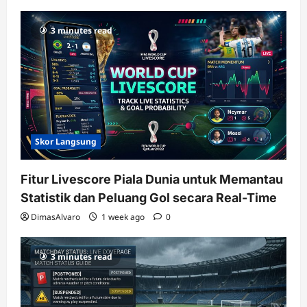
3 minutes read
Skor Langsung
Fitur Livescore Piala Dunia untuk Memantau
Statistik dan Peluang Gol secara Real-Time
DimasAlvaro
1 week ago
0
3 minutes read