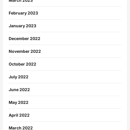
March 2023
February 2023
January 2023
December 2022
November 2022
October 2022
July 2022
June 2022
May 2022
April 2022
March 2022