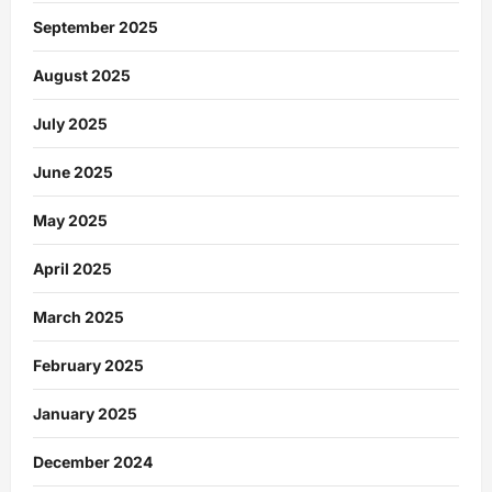
September 2025
August 2025
July 2025
June 2025
May 2025
April 2025
March 2025
February 2025
January 2025
December 2024