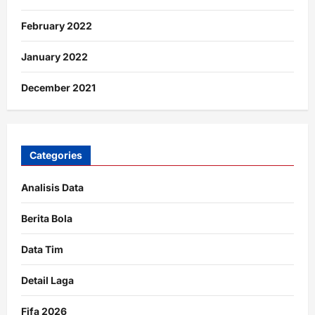
February 2022
January 2022
December 2021
Categories
Analisis Data
Berita Bola
Data Tim
Detail Laga
Fifa 2026