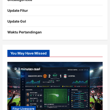
Update Fitur
Update Gol
Waktu Pertandingan
Citislots
Pusatnya
Slot
You May Have Missed
Gacor
dengan
RTP
3 minutes read
terupdate
Fitur Livescore