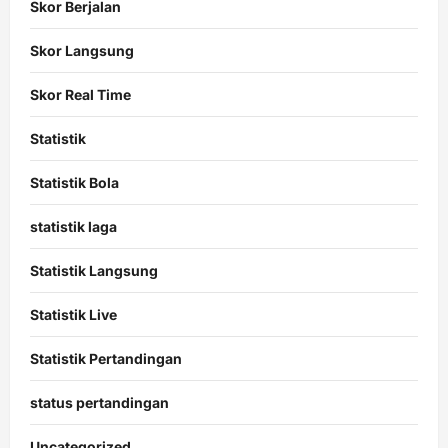
Skor Berjalan
Skor Langsung
Skor Real Time
Statistik
Statistik Bola
statistik laga
Statistik Langsung
Statistik Live
Statistik Pertandingan
status pertandingan
Uncategorized