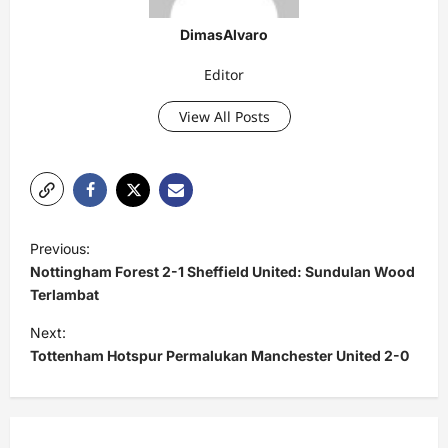
DimasAlvaro
Editor
View All Posts
P
Previous:
o
Nottingham Forest 2-1 Sheffield United: Sundulan Wood
s
Terlambat
t
Next:
Tottenham Hotspur Permalukan Manchester United 2-0
n
a
v