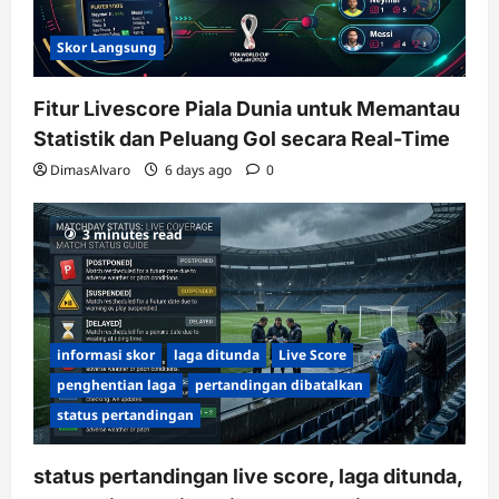
Skor Langsung
Fitur Livescore Piala Dunia untuk Memantau
Statistik dan Peluang Gol secara Real-Time
DimasAlvaro
6 days ago
0
3 minutes read
informasi skor
laga ditunda
Live Score
penghentian laga
pertandingan dibatalkan
status pertandingan
status pertandingan live score, laga ditunda,