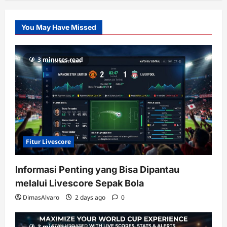
Pusatnya
Slot
You May Have Missed
Gacor
dengan
RTP
3 minutes read
terupdate
Fitur Livescore
Informasi Penting yang Bisa Dipantau
melalui Livescore Sepak Bola
DimasAlvaro
2 days ago
0
3 minutes read