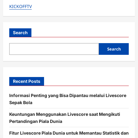
i
KICKOFFTV
g
a
t
Search
i
o
Search
n
Recent Posts
Informasi Penting yang Bisa Dipantau melalui Livescore
Sepak Bola
Keuntungan Menggunakan Livescore saat Mengikuti
Pertandingan Piala Dunia
Fitur Livescore Piala Dunia untuk Memantau Statistik dan