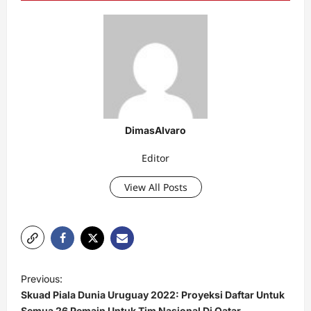
DimasAlvaro
Editor
View All Posts
P
Previous:
o
Skuad Piala Dunia Uruguay 2022: Proyeksi Daftar Untuk
Semua 26 Pemain Untuk Tim Nasional Di Qatar