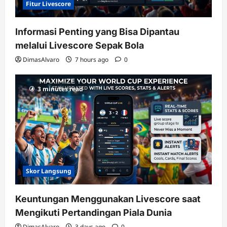
Fitur Livescore
Informasi Penting yang Bisa Dipantau
melalui Livescore Sepak Bola
DimasAlvaro
7 hours ago
0
3 minutes read
Skor Langsung
Keuntungan Menggunakan Livescore saat
Mengikuti Pertandingan Piala Dunia
DimasAlvaro
3 days ago
0