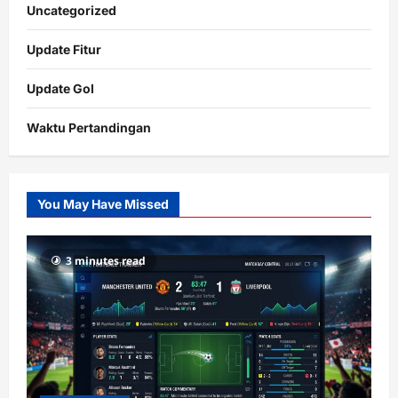
Uncategorized
Update Fitur
Update Gol
Waktu Pertandingan
Citislots
Pusatnya
Slot
You May Have Missed
Gacor
dengan
RTP
3 minutes read
terupdate