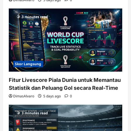
3 minutes read
Skor Langsung
Fitur Livescore Piala Dunia untuk Memantau
Statistik dan Peluang Gol secara Real-Time
DimasAlvaro
5 days ago
0
3 minutes read