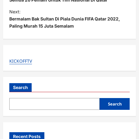
s
t
Next:
Bermalam Bak Sultan Di Piala Dunia FIFA Qatar 2022,
n
Paling Murah 15 Juta Semalam
a
v
i
g
KICKOFFTV
a
t
i
Search
o
Search
n
Recent Posts