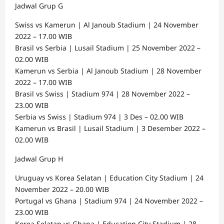
Jadwal Grup G
Swiss vs Kamerun | Al Janoub Stadium | 24 November
2022 – 17.00 WIB
Brasil vs Serbia | Lusail Stadium | 25 November 2022 –
02.00 WIB
Kamerun vs Serbia | Al Janoub Stadium | 28 November
2022 – 17.00 WIB
Brasil vs Swiss | Stadium 974 | 28 November 2022 –
23.00 WIB
Serbia vs Swiss | Stadium 974 | 3 Des – 02.00 WIB
Kamerun vs Brasil | Lusail Stadium | 3 Desember 2022 –
02.00 WIB
Jadwal Grup H
Uruguay vs Korea Selatan | Education City Stadium | 24
November 2022 – 20.00 WIB
Portugal vs Ghana | Stadium 974 | 24 November 2022 –
23.00 WIB
Korea Selatan vs Ghana | Education City Stadium | 28