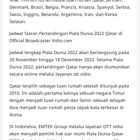
Denmark, Brasil, Belgia, Prancis, Kroasia, Spanyol, Serbia,
Swiss, Inggris, Belanda, Argentina, Iran, dan Korea
Selatan.
Jadwal Siaran Pertandingan Piala Dunia 2022 Qatar di
Official Broadcaster Vidio.com
Jadwal lengkap Piala Dunia 2022 akan berlangsung pada
20 November hingga 18 Desember 2022. Selama Piala
Dunia 2022, pertandingan Qatar hanya akan diumumkan
secara online melalui layanan ott vidio.
Qatar terpilih sebagai tuan rumah setelah ditunjuk pada
2010. Ini adalah pertama kalinya sebuah negara Timur
tengah menjadi tuan rumah dan Senin sebuah wilayah
Asia menjadi tuan rumah pesta sepak bola terbesar di
dunia.
Di Indonesia, EMTEK Group melalui layanan OTT vidio
akan menjadi pemilik hak siar resmi Piala Dunia Qatar