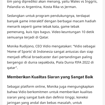
tim yang diprediksi akan menang, yaitu Wales vs Inggris,
Polandia vs Argentina, Kosta Rika vs Jerman.
Sedangkan untuk program pendukungnya, terdapat
banyak game interaktif dengan berbagai macam hadiah
menarik seperti game tebak kata, game tebak
pemenang, kuis tips bagus. Video keuntungan 10 detik
semuanya terjadi di Qatar.
Monika Rudijono, CEO Vidio mengatakan: “Vidio sebagai
‘Home of Sports’ di Indonesia sangat antusias dan siap
menjadi official broadcaster dari pertandingan paling
bergengsi di dunia sepakbola, Piala Dunia FIFA 2022 di
qatar”.
Memberikan Kualitas Siaran yang Sangat Baik
Sebagai platform online, Monika juga mengungkapkan
bahwa Vidio berkomitmen untuk memberikan kualitas
siaran yang sangat baik dan definisi tinggi, koneksi
jaringan yang andal dan bebas masalah, untuk