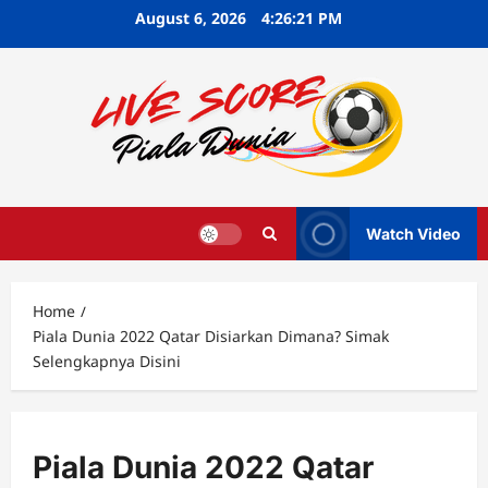
Skip
August 6, 2026
4:26:22 PM
to
content
Watch Video
Home
Piala Dunia 2022 Qatar Disiarkan Dimana? Simak
Selengkapnya Disini
Piala Dunia 2022 Qatar