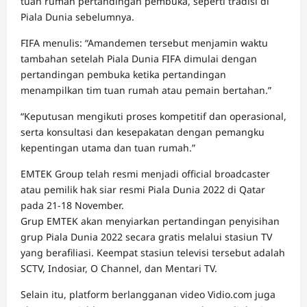
tuan rumah pertandingan pembuka, seperti tradisi di
Piala Dunia sebelumnya.
FIFA menulis: “Amandemen tersebut menjamin waktu
tambahan setelah Piala Dunia FIFA dimulai dengan
pertandingan pembuka ketika pertandingan
menampilkan tim tuan rumah atau pemain bertahan.”
“Keputusan mengikuti proses kompetitif dan operasional,
serta konsultasi dan kesepakatan dengan pemangku
kepentingan utama dan tuan rumah.”
EMTEK Group telah resmi menjadi official broadcaster
atau pemilik hak siar resmi Piala Dunia 2022 di Qatar
pada 21-18 November.
Grup EMTEK akan menyiarkan pertandingan penyisihan
grup Piala Dunia 2022 secara gratis melalui stasiun TV
yang berafiliasi. Keempat stasiun televisi tersebut adalah
SCTV, Indosiar, O Channel, dan Mentari TV.
Selain itu, platform berlangganan video Vidio.com juga