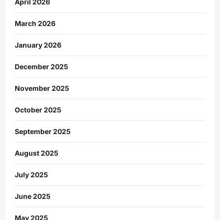
April 2026
March 2026
January 2026
December 2025
November 2025
October 2025
September 2025
August 2025
July 2025
June 2025
May 2025