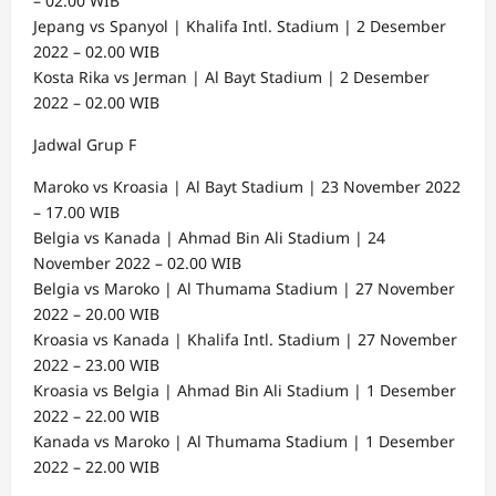
– 02.00 WIB
Jepang vs Spanyol | Khalifa Intl. Stadium | 2 Desember
2022 – 02.00 WIB
Kosta Rika vs Jerman | Al Bayt Stadium | 2 Desember
2022 – 02.00 WIB
Jadwal Grup F
Maroko vs Kroasia | Al Bayt Stadium | 23 November 2022
– 17.00 WIB
Belgia vs Kanada | Ahmad Bin Ali Stadium | 24
November 2022 – 02.00 WIB
Belgia vs Maroko | Al Thumama Stadium | 27 November
2022 – 20.00 WIB
Kroasia vs Kanada | Khalifa Intl. Stadium | 27 November
2022 – 23.00 WIB
Kroasia vs Belgia | Ahmad Bin Ali Stadium | 1 Desember
2022 – 22.00 WIB
Kanada vs Maroko | Al Thumama Stadium | 1 Desember
2022 – 22.00 WIB