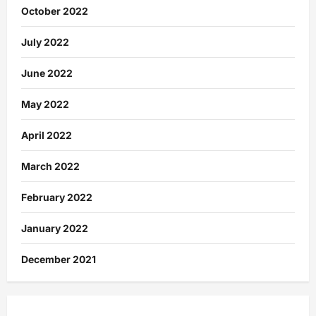
October 2022
July 2022
June 2022
May 2022
April 2022
March 2022
February 2022
January 2022
December 2021