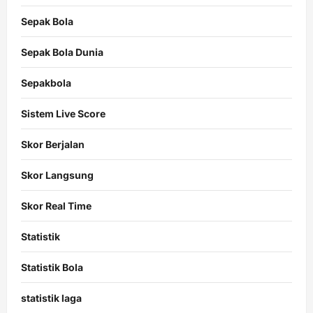
Sepak Bola
Sepak Bola Dunia
Sepakbola
Sistem Live Score
Skor Berjalan
Skor Langsung
Skor Real Time
Statistik
Statistik Bola
statistik laga