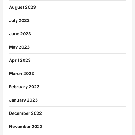
August 2023
July 2023
June 2023
May 2023
April 2023
March 2023
February 2023
January 2023
December 2022
November 2022