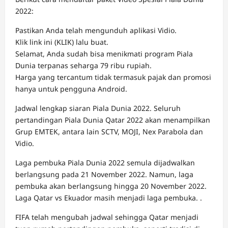
2022:
Pastikan Anda telah mengunduh aplikasi Vidio.
Klik link ini (KLIK) lalu buat.
Selamat, Anda sudah bisa menikmati program Piala
Dunia terpanas seharga 79 ribu rupiah.
Harga yang tercantum tidak termasuk pajak dan promosi
hanya untuk pengguna Android.
Jadwal lengkap siaran Piala Dunia 2022. Seluruh
pertandingan Piala Dunia Qatar 2022 akan menampilkan
Grup EMTEK, antara lain SCTV, MOJI, Nex Parabola dan
Vidio.
Laga pembuka Piala Dunia 2022 semula dijadwalkan
berlangsung pada 21 November 2022. Namun, laga
pembuka akan berlangsung hingga 20 November 2022.
Laga Qatar vs Ekuador masih menjadi laga pembuka. .
FIFA telah mengubah jadwal sehingga Qatar menjadi