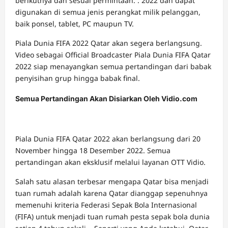
berikutnya dan sesuai permintaan. . 2022 dan dapat
digunakan di semua jenis perangkat milik pelanggan,
baik ponsel, tablet, PC maupun TV.
Piala Dunia FIFA 2022 Qatar akan segera berlangsung.
Video sebagai Official Broadcaster Piala Dunia FIFA Qatar
2022 siap menayangkan semua pertandingan dari babak
penyisihan grup hingga babak final.
Semua Pertandingan Akan Disiarkan Oleh Vidio.com
Piala Dunia FIFA Qatar 2022 akan berlangsung dari 20
November hingga 18 Desember 2022. Semua
pertandingan akan eksklusif melalui layanan OTT Vidio.
Salah satu alasan terbesar mengapa Qatar bisa menjadi
tuan rumah adalah karena Qatar dianggap sepenuhnya
memenuhi kriteria Federasi Sepak Bola Internasional
(FIFA) untuk menjadi tuan rumah pesta sepak bola dunia