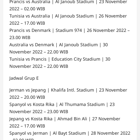
Prancis vs Australia | Al Janoub Stadium | 23 November
2022 – 02.00 WIB
Tunisia vs Australia | Al Janoub Stadium | 26 November
2022 – 17.00 WIB
Prancis vs Denmark | Stadium 974 | 26 November 2022 –
23.00 WIB
Australia vs Denmark | Al Janoub Stadium | 30
November 2022 – 22.00 WIB
Tunisia vs Prancis | Education City Stadium | 30
November 2022 – 22.00 WIB
Jadwal Grup E
Jerman vs Jepang | Khalifa Intl. Stadium | 23 November
2022 – 20.00 WIB
Spanyol vs Kosta Rika | Al Thumama Stadium | 23
November 2022 – 23.00 WIB
Jepang vs Kosta Rika | Ahmad Bin Ali | 27 November
2022 – 17.00 WIB
Spanyol vs Jerman | Al Bayt Stadium | 28 November 2022