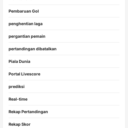
Pembaruan Gol
penghentian laga
pergantian pemain
pertandingan dibatalkan
Piala Dunia
Portal Livescore
prediksi
Real-time
Rekap Pertandingan
Rekap Skor