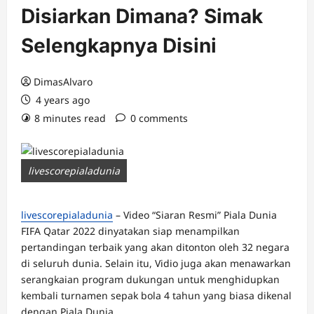
Disiarkan Dimana? Simak
Selengkapnya Disini
DimasAlvaro
4 years ago
8 minutes read
0 comments
livescorepialadunia
livescorepialadunia
– Video “Siaran Resmi” Piala Dunia
FIFA Qatar 2022 dinyatakan siap menampilkan
pertandingan terbaik yang akan ditonton oleh 32 negara
di seluruh dunia. Selain itu, Vidio juga akan menawarkan
serangkaian program dukungan untuk menghidupkan
kembali turnamen sepak bola 4 tahun yang biasa dikenal
dengan Piala Dunia.