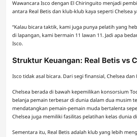
Wawancara Isco dengan El Chiringuito menjadi pembi
antara Real Betis dan klub-klub kaya seperti Chelsea y
“Kalau bicara taktik, kami juga punya pelatih yang heb
di lapangan, kami bermain 11 lawan 11. Jadi apa bed
Isco.
Struktur Keuangan: Real Betis vs 
Isco tidak asal bicara. Dari segi finansial, Chelsea 
Chelsea berada di bawah kepemilikan konsorsium Tod
belanja pemain terbesar di dunia dalam dua musim te
mendatangkan pemain-pemain muda bertalenta sepert
Chelsea juga memiliki fasilitas pelatihan kelas dunia
Sementara itu, Real Betis adalah klub yang lebih men