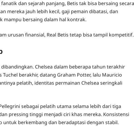
 fanatik dan sejarah panjang, Betis tak bisa bersaing secar
 mereka jauh lebih kecil, gaji pemain dibatasi, dan
ak mampu bersaing dalam hal kontrak.
m urusan finansial, Real Betis tetap bisa tampil kompetitif.
b
k dibandingkan. Chelsea dalam beberapa tahun terakhir
 Tuchel berakhir, datang Graham Potter, lalu Mauricio
ntinya pelatih, identitas permainan Chelsea seringkali
ellegrini sebagai pelatih utama selama lebih dari tiga
 pressing tinggi menjadi ciri khas mereka. Konsistensi
sco untuk berkembang dan beradaptasi dengan stabil.