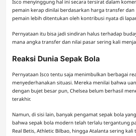
Isco menyinggung hal ini secara tersirat dalam komen
pemain kerap dinilai berdasarkan harga transfer dan e
pemain lebih ditentukan oleh kontribusi nyata di la
Pernyataan itu bisa jadi sindiran halus terhadap bud
mana angka transfer dan nilai pasar sering kali menj
Reaksi Dunia Sepak Bola
Pernyataan Isco tentu saja menimbulkan berbagai r
menyederhanakan situasi. Mereka menilai bahwa uan
dengan bujet besar pun, Chelsea belum berhasil me
terakhir.
Namun, di sisi lain, banyak pengamat sepak bola ya
bahwa sepak bola modern telah terlalu tergantung pad
Real Betis, Athletic Bilbao, hingga Atalanta sering kal