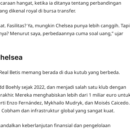
caraan hangat, ketika ia ditanya tentang perbandingan
ang dikenal royal di bursa transfer.
at. Fasilitas? Ya, mungkin Chelsea punya lebih canggih. Tapi
anya? Menurut saya, perbedaannya cuma soal uang,” ujar
Chelsea
dan Real Betis memang berada di dua kutub yang berbeda.
d Boehly sejak 2022, dan menjadi salah satu klub dengan
rakhir. Mereka menghabiskan lebih dari 1 miliar euro untu
i Enzo Fernández, Mykhailo Mudryk, dan Moisés Caicedo.
 di Cobham dan infrastruktur global yang sangat kuat.
gandalkan keberlanjutan finansial dan pengelolaan