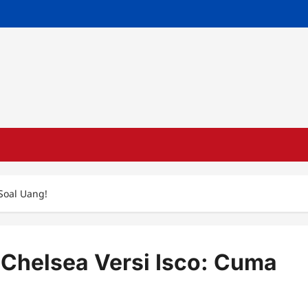
Soal Uang!
 Chelsea Versi Isco: Cuma