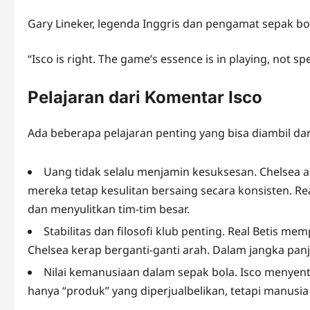
Gary Lineker, legenda Inggris dan pengamat sepak bo
“Isco is right. The game’s essence is in playing, not s
Pelajaran dari Komentar Isco
Ada beberapa pelajaran penting yang bisa diambil dari
Uang tidak selalu menjamin kesuksesan. Chelsea 
mereka tetap kesulitan bersaing secara konsisten. Rea
dan menyulitkan tim-tim besar.
Stabilitas dan filosofi klub penting. Real Betis 
Chelsea kerap berganti-ganti arah. Dalam jangka pan
Nilai kemanusiaan dalam sepak bola. Isco menyen
hanya “produk” yang diperjualbelikan, tetapi manus