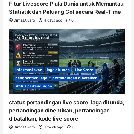
Fitur Livescore Piala Dunia untuk Memantau
Statistik dan Peluang Gol secara Real-Time
DimasAlvaro
4 days ago
0
3 minutes read
informasi skor
laga ditunda
Live Score
penghentian laga
pertandingan dibatalkan
status pertandingan
status pertandingan live score, laga ditunda,
pertandingan dihentikan, pertandingan
dibatalkan, kode live score
DimasAlvaro
1 week ago
0