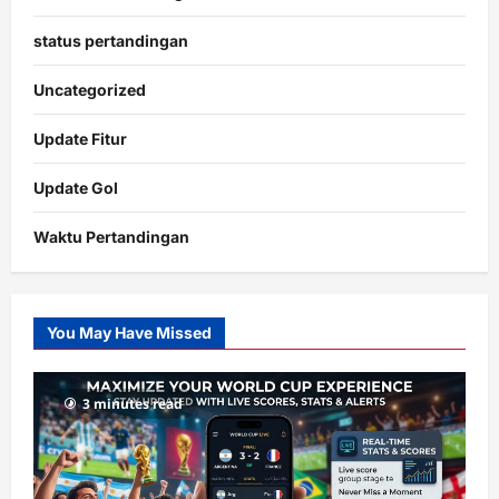
status pertandingan
Uncategorized
Update Fitur
Update Gol
Waktu Pertandingan
Citislots
Pusatnya
Slot
You May Have Missed
Gacor
dengan
RTP
3 minutes read
terupdate