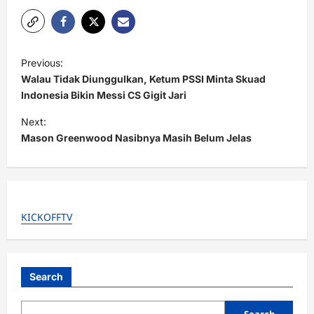
P
Previous:
o
Walau Tidak Diunggulkan, Ketum PSSI Minta Skuad
s
Indonesia Bikin Messi CS Gigit Jari
t
Next:
Mason Greenwood Nasibnya Masih Belum Jelas
n
a
v
i
KICKOFFTV
g
a
t
Search
i
Search