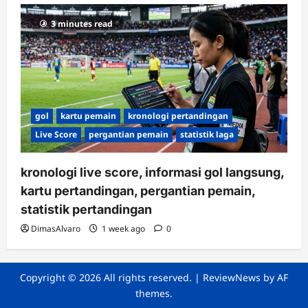
3 minutes read
gol
kartu pemain
kronologi pertandingan
Live Score
pergantian pemain
statistik laga
kronologi live score, informasi gol langsung,
kartu pertandingan, pergantian pemain,
statistik pertandingan
DimasAlvaro
1 week ago
0
Copyright © 2026 All rights reserved.
|
ReviewNews
by AF
themes.