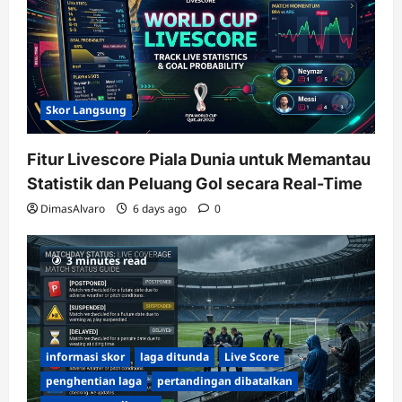
Skor Langsung
Fitur Livescore Piala Dunia untuk Memantau
Statistik dan Peluang Gol secara Real-Time
DimasAlvaro
6 days ago
0
3 minutes read
informasi skor
laga ditunda
Live Score
penghentian laga
pertandingan dibatalkan