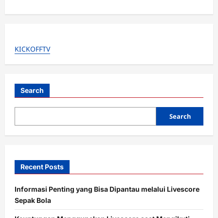
a
v
i
g
KICKOFFTV
a
t
i
Search
o
Search
n
Recent Posts
Informasi Penting yang Bisa Dipantau melalui Livescore
Sepak Bola