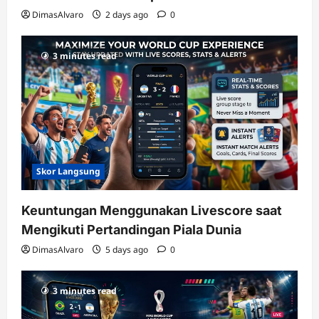
DimasAlvaro
2 days ago
0
3 minutes read
Skor Langsung
Keuntungan Menggunakan Livescore saat
Mengikuti Pertandingan Piala Dunia
DimasAlvaro
5 days ago
0
3 minutes read