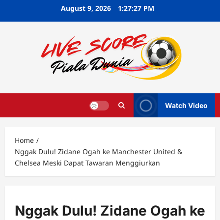
Skip
August 9, 2026
1:27:28 PM
to
content
Watch Video
Home
Nggak Dulu! Zidane Ogah ke Manchester United &
Chelsea Meski Dapat Tawaran Menggiurkan
Nggak Dulu! Zidane Ogah ke