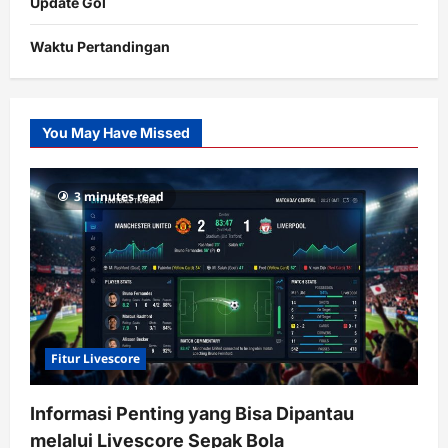
Update Gol
Waktu Pertandingan
Citislots
Pusatnya
Slot
You May Have Missed
Gacor
dengan
RTP
3 minutes read
terupdate
Fitur Livescore
Informasi Penting yang Bisa Dipantau
melalui Livescore Sepak Bola