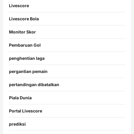
Livescore
Livescore Bola
Monitor Skor
Pembaruan Gol
penghentian laga
pergantian pemain
pertandingan dibatalkan
Piala Dunia
Portal Livescore
prediksi