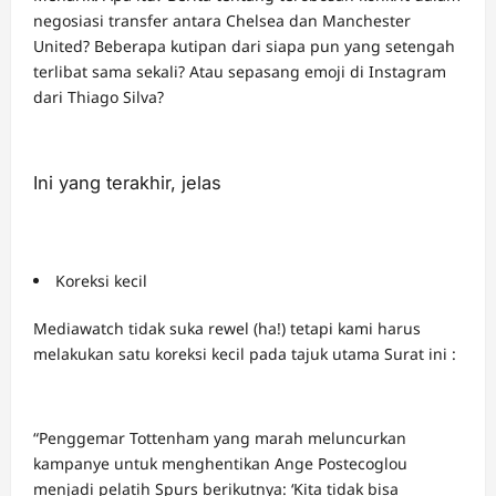
negosiasi transfer antara Chelsea dan Manchester
United? Beberapa kutipan dari siapa pun yang setengah
terlibat sama sekali? Atau sepasang emoji di Instagram
dari Thiago Silva?
Ini yang terakhir, jelas
Koreksi kecil
Mediawatch tidak suka rewel (ha!) tetapi kami harus
melakukan satu koreksi kecil pada tajuk utama Surat ini :
“Penggemar Tottenham yang marah meluncurkan
kampanye untuk menghentikan Ange Postecoglou
menjadi pelatih Spurs berikutnya: ‘Kita tidak bisa