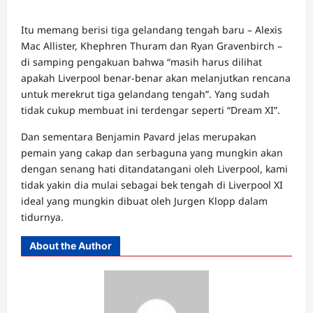
Itu memang berisi tiga gelandang tengah baru – Alexis
Mac Allister, Khephren Thuram dan Ryan Gravenbirch –
di samping pengakuan bahwa “masih harus dilihat
apakah Liverpool benar-benar akan melanjutkan rencana
untuk merekrut tiga gelandang tengah”. Yang sudah
tidak cukup membuat ini terdengar seperti “Dream XI”.
Dan sementara Benjamin Pavard jelas merupakan
pemain yang cakap dan serbaguna yang mungkin akan
dengan senang hati ditandatangani oleh Liverpool, kami
tidak yakin dia mulai sebagai bek tengah di Liverpool XI
ideal yang mungkin dibuat oleh Jurgen Klopp dalam
tidurnya.
About the Author