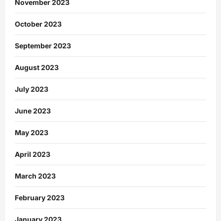
November 2023
October 2023
September 2023
August 2023
July 2023
June 2023
May 2023
April 2023
March 2023
February 2023
January 2023