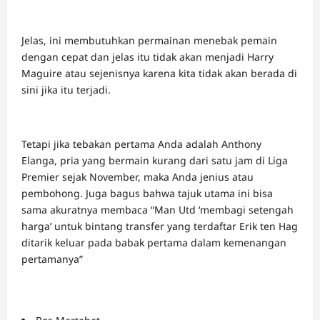
Jelas, ini membutuhkan permainan menebak pemain
dengan cepat dan jelas itu tidak akan menjadi Harry
Maguire atau sejenisnya karena kita tidak akan berada di
sini jika itu terjadi.
Tetapi jika tebakan pertama Anda adalah Anthony
Elanga, pria yang bermain kurang dari satu jam di Liga
Premier sejak November, maka Anda jenius atau
pembohong. Juga bagus bahwa tajuk utama ini bisa
sama akuratnya membaca “Man Utd ‘membagi setengah
harga’ untuk bintang transfer yang terdaftar Erik ten Hag
ditarik keluar pada babak pertama dalam kemenangan
pertamanya”