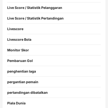
Live Score / Statistik Pelanggaran
Live Score / Statistik Pertandingan
Livescore
Livescore Bola
Monitor Skor
Pembaruan Gol
penghentian laga
pergantian pemain
pertandingan dibatalkan
Piala Dunia