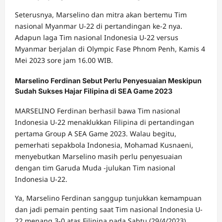
Seterusnya, Marselino dan mitra akan bertemu Tim
nasional Myanmar U-22 di pertandingan ke-2 nya.
Adapun laga Tim nasional Indonesia U-22 versus
Myanmar berjalan di Olympic Fase Phnom Penh, Kamis 4
Mei 2023 sore jam 16.00 WIB.
Marselino Ferdinan Sebut Perlu Penyesuaian Meskipun
Sudah Sukses Hajar Filipina di SEA Game 2023
MARSELINO Ferdinan berhasil bawa Tim nasional
Indonesia U-22 menaklukkan Filipina di pertandingan
pertama Group A SEA Game 2023. Walau begitu,
pemerhati sepakbola Indonesia, Mohamad Kusnaeni,
menyebutkan Marselino masih perlu penyesuaian
dengan tim Garuda Muda -julukan Tim nasional
Indonesia U-22.
Ya, Marselino Ferdinan sanggup tunjukkan kemampuan
dan jadi pemain penting saat Tim nasional Indonesia U-
22 menang 3-0 atas Filipina pada Sabtu (29/4/2023)