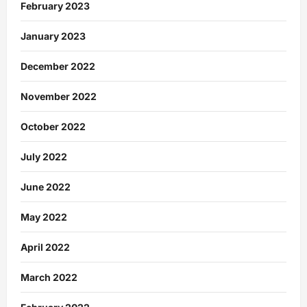
February 2023
January 2023
December 2022
November 2022
October 2022
July 2022
June 2022
May 2022
April 2022
March 2022