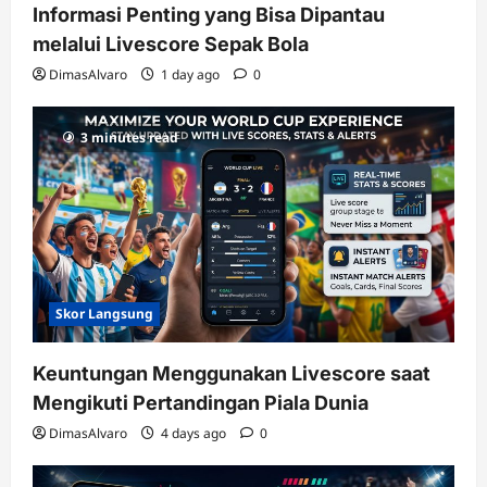
Informasi Penting yang Bisa Dipantau
melalui Livescore Sepak Bola
DimasAlvaro
1 day ago
0
3 minutes read
Skor Langsung
Keuntungan Menggunakan Livescore saat
Mengikuti Pertandingan Piala Dunia
DimasAlvaro
4 days ago
0