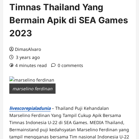
Timnas Thailand Yang
Bermain Apik di SEA Games
2023
DimasAlvaro
3 years ago
4 minutes read
0 comments
marselino ferdinan
livescorepialadunia
– Thailand Puji Kehandalan
Marselino Ferdinan Yang Tampil Cukup Apik Bersama
Timnas Indonesia U-22 di SEA Games. MEDIA Thailand,
Bermainstand puji kedahsyatan Marselino Ferdinan yang
tampil mengganas bersama Tim nasional Indonesia U-22