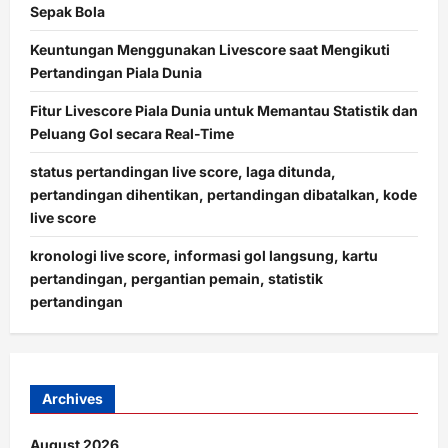
Sepak Bola
Keuntungan Menggunakan Livescore saat Mengikuti
Pertandingan Piala Dunia
Fitur Livescore Piala Dunia untuk Memantau Statistik dan
Peluang Gol secara Real-Time
status pertandingan live score, laga ditunda,
pertandingan dihentikan, pertandingan dibatalkan, kode
live score
kronologi live score, informasi gol langsung, kartu
pertandingan, pergantian pemain, statistik
pertandingan
Archives
August 2026