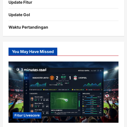
Update Fitur
Update Gol
Waktu Pertandingan
Citislots
Pusatnya
Slot
You May Have Missed
Gacor
dengan
RTP
3 minutes read
terupdate
Fitur Livescore