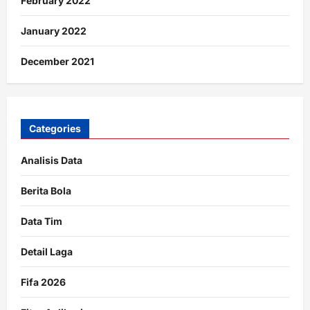
February 2022
January 2022
December 2021
Categories
Analisis Data
Berita Bola
Data Tim
Detail Laga
Fifa 2026