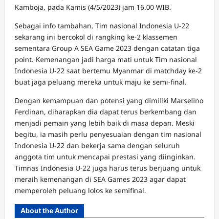
Kamboja, pada Kamis (4/5/2023) jam 16.00 WIB.
Sebagai info tambahan, Tim nasional Indonesia U-22
sekarang ini bercokol di rangking ke-2 klassemen
sementara Group A SEA Game 2023 dengan catatan tiga
point. Kemenangan jadi harga mati untuk Tim nasional
Indonesia U-22 saat bertemu Myanmar di matchday ke-2
buat jaga peluang mereka untuk maju ke semi-final.
Dengan kemampuan dan potensi yang dimiliki Marselino
Ferdinan, diharapkan dia dapat terus berkembang dan
menjadi pemain yang lebih baik di masa depan. Meski
begitu, ia masih perlu penyesuaian dengan tim nasional
Indonesia U-22 dan bekerja sama dengan seluruh
anggota tim untuk mencapai prestasi yang diinginkan.
Timnas Indonesia U-22 juga harus terus berjuang untuk
meraih kemenangan di SEA Games 2023 agar dapat
memperoleh peluang lolos ke semifinal.
About the Author