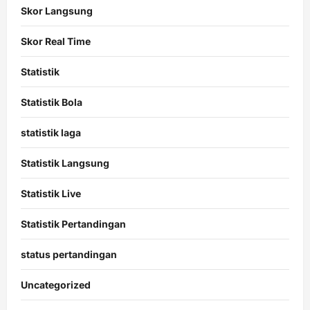
Skor Langsung
Skor Real Time
Statistik
Statistik Bola
statistik laga
Statistik Langsung
Statistik Live
Statistik Pertandingan
status pertandingan
Uncategorized