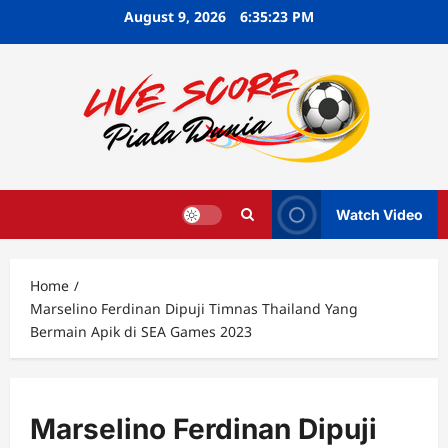
Skip
August 9, 2026
6:35:24 PM
to
content
Watch Video
Home
Marselino Ferdinan Dipuji Timnas Thailand Yang
Bermain Apik di SEA Games 2023
Marselino Ferdinan Dipuji