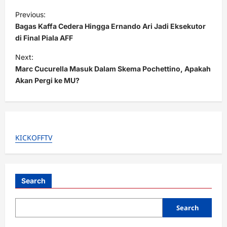
P
Previous:
o
Bagas Kaffa Cedera Hingga Ernando Ari Jadi Eksekutor
s
di Final Piala AFF
t
Next:
Marc Cucurella Masuk Dalam Skema Pochettino, Apakah
n
Akan Pergi ke MU?
a
v
i
g
KICKOFFTV
a
t
i
Search
o
Search
n