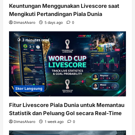
Keuntungan Menggunakan Livescore saat
Mengikuti Pertandingan Piala Dunia
DimasAlvaro
5 days ago
0
3 minutes read
Skor Langsung
Fitur Livescore Piala Dunia untuk Memantau
Statistik dan Peluang Gol secara Real-Time
DimasAlvaro
1 week ago
0