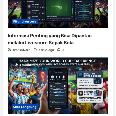
Fitur Livescore
Informasi Penting yang Bisa Dipantau
melalui Livescore Sepak Bola
DimasAlvaro
3 days ago
0
3 minutes read
Skor Langsung