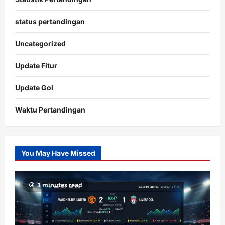
status pertandingan
Uncategorized
Update Fitur
Update Gol
Waktu Pertandingan
Citislots
Pusatnya
Slot
You May Have Missed
Gacor
dengan
RTP
3 minutes read
terupdate