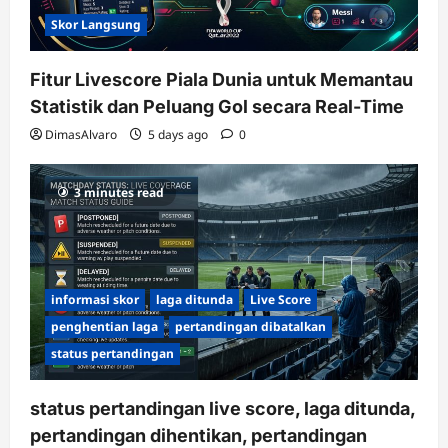
Skor Langsung
Fitur Livescore Piala Dunia untuk Memantau
Statistik dan Peluang Gol secara Real-Time
DimasAlvaro
5 days ago
0
3 minutes read
informasi skor
laga ditunda
Live Score
penghentian laga
pertandingan dibatalkan
status pertandingan
status pertandingan live score, laga ditunda,
pertandingan dihentikan, pertandingan