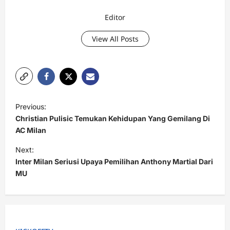
Editor
View All Posts
P
Previous:
o
Christian Pulisic Temukan Kehidupan Yang Gemilang Di
s
AC Milan
t
Next:
Inter Milan Seriusi Upaya Pemilihan Anthony Martial Dari
n
MU
a
v
i
g