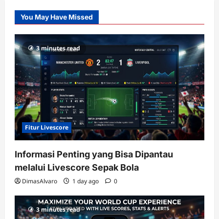
Slot
You May Have Missed
Gacor
dengan
RTP
3 minutes read
terupdate
Fitur Livescore
Informasi Penting yang Bisa Dipantau
melalui Livescore Sepak Bola
DimasAlvaro
1 day ago
0
3 minutes read