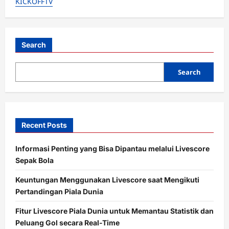
KICKOFFTV
a
t
i
Search
o
Search
n
Recent Posts
Informasi Penting yang Bisa Dipantau melalui Livescore
Sepak Bola
Keuntungan Menggunakan Livescore saat Mengikuti
Pertandingan Piala Dunia
Fitur Livescore Piala Dunia untuk Memantau Statistik dan
Peluang Gol secara Real-Time