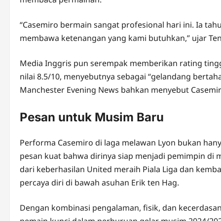
“Casemiro bermain sangat profesional hari ini. Ia t
membawa ketenangan yang kami butuhkan,” ujar Ten
Media Inggris pun serempak memberikan rating ting
nilai 8.5/10, menyebutnya sebagai “gelandang berta
Manchester Evening News bahkan menyebut Casemiro s
Pesan untuk Musim Baru
Performa Casemiro di laga melawan Lyon bukan hanya 
pesan kuat bahwa dirinya siap menjadi pemimpin di m
dari keberhasilan United meraih Piala Liga dan kemb
percaya diri di bawah asuhan Erik ten Hag.
Dengan kombinasi pengalaman, fisik, dan kecerdasan
pemain kunci dalam perburuan gelar musim 2024/2025