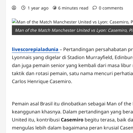
1 year ago
6 minutes read
0 comments
Man of the Match Manchester United vs Lyon: Casemiro, 
livescorepialadunia
– Pertandingan persahabatan p
Lyonnais yang digelar di Stadion Murrayfield, Edin
dan juga pemain senior yang kembali dari masa libu
taktik dan rotasi pemain, satu nama mencuri perha
Carlos Henrique Casemiro.
Pemain asal Brasil itu dinobatkan sebagai Man of th
keanggunan khasnya. Dalam pertandingan yang bera
United itu, kontribusi
Casemiro
begitu terasa, baik d
mengulas lebih dalam bagaimana peran krusial Casem