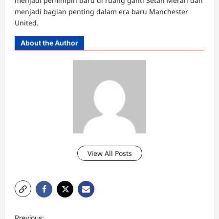
menjadi pemimpin baru di ruang ganti Setan Merah dan
menjadi bagian penting dalam era baru Manchester
United.
About the Author
View All Posts
P
Previous: