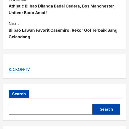
o
Athletic Bilbao Dilanda Badai Cedera, Bos Manchester
s
United: Bodo Amat!
t
Next:
Bilbao Lawan Favorit Casemiro: Rekor Gol Terbaik Sang
n
Gelandang
a
v
i
g
KICKOFFTV
a
t
i
Search
o
Search
n