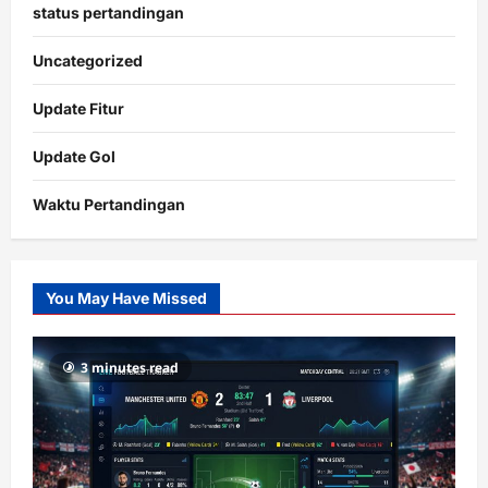
status pertandingan
Uncategorized
Update Fitur
Update Gol
Waktu Pertandingan
Citislots
Pusatnya
Slot
You May Have Missed
Gacor
dengan
RTP
3 minutes read
terupdate