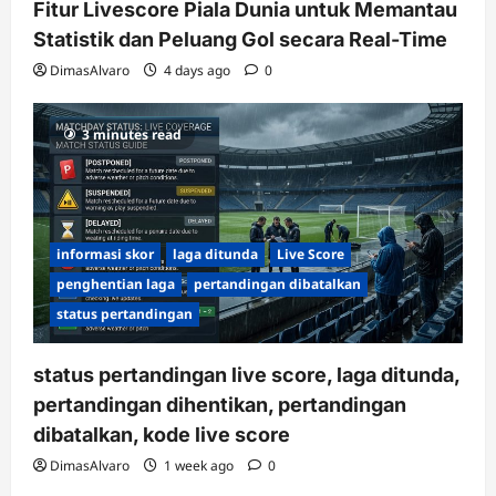
Fitur Livescore Piala Dunia untuk Memantau
Statistik dan Peluang Gol secara Real-Time
DimasAlvaro
4 days ago
0
3 minutes read
informasi skor
laga ditunda
Live Score
penghentian laga
pertandingan dibatalkan
status pertandingan
status pertandingan live score, laga ditunda,
pertandingan dihentikan, pertandingan
dibatalkan, kode live score
DimasAlvaro
1 week ago
0