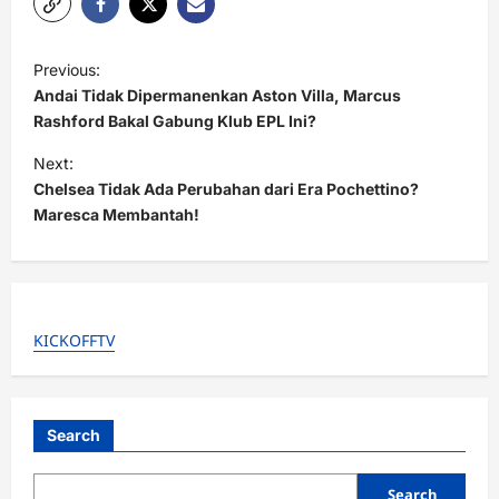
P
Previous:
o
Andai Tidak Dipermanenkan Aston Villa, Marcus
s
Rashford Bakal Gabung Klub EPL Ini?
t
Next:
Chelsea Tidak Ada Perubahan dari Era Pochettino?
n
Maresca Membantah!
a
v
i
g
KICKOFFTV
a
t
i
Search
o
Search