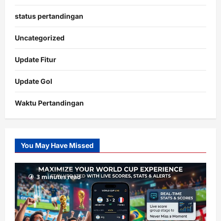
status pertandingan
Uncategorized
Update Fitur
Update Gol
Waktu Pertandingan
Citislots
Pusatnya
Slot
You May Have Missed
Gacor
dengan
RTP
3 minutes read
terupdate