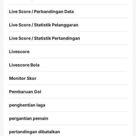
Live Score / Perbandingan Data
Live Score / Statistik Pelanggaran
Live Score / Statistik Pertandingan
Livescore
Livescore Bola
Monitor Skor
Pembaruan Gol
penghentian laga
pergantian pemain
pertandingan dibatalkan