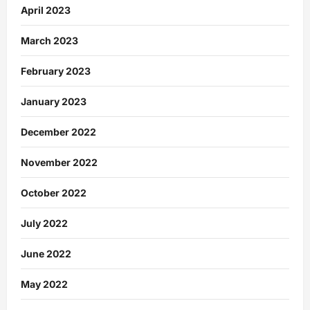
April 2023
March 2023
February 2023
January 2023
December 2022
November 2022
October 2022
July 2022
June 2022
May 2022