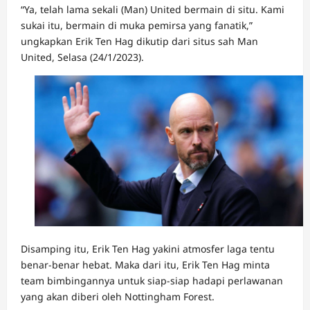
“Ya, telah lama sekali (Man) United bermain di situ. Kami
sukai itu, bermain di muka pemirsa yang fanatik,”
ungkapkan Erik Ten Hag dikutip dari situs sah Man
United, Selasa (24/1/2023).
Disamping itu, Erik Ten Hag yakini atmosfer laga tentu
benar-benar hebat. Maka dari itu, Erik Ten Hag minta
team bimbingannya untuk siap-siap hadapi perlawanan
yang akan diberi oleh Nottingham Forest.