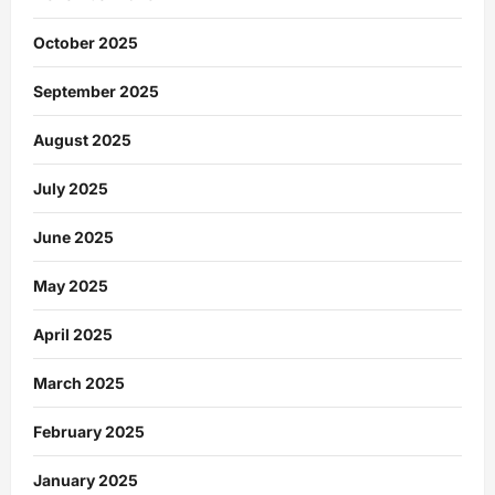
October 2025
September 2025
August 2025
July 2025
June 2025
May 2025
April 2025
March 2025
February 2025
January 2025