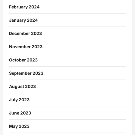
February 2024
January 2024
December 2023
November 2023
October 2023
September 2023
August 2023
July 2023
June 2023
May 2023