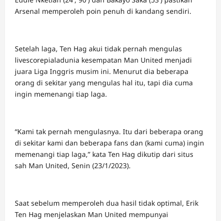
Arsenal memperoleh poin penuh di kandang sendiri.
Setelah laga, Ten Hag akui tidak pernah mengulas
livescorepialadunia kesempatan Man United menjadi
juara Liga Inggris musim ini. Menurut dia beberapa
orang di sekitar yang mengulas hal itu, tapi dia cuma
ingin memenangi tiap laga.
“Kami tak pernah mengulasnya. Itu dari beberapa orang
di sekitar kami dan beberapa fans dan (kami cuma) ingin
memenangi tiap laga,” kata Ten Hag dikutip dari situs
sah Man United, Senin (23/1/2023).
Saat sebelum memperoleh dua hasil tidak optimal, Erik
Ten Hag menjelaskan Man United mempunyai