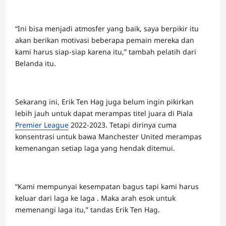
“Ini bisa menjadi atmosfer yang baik, saya berpikir itu
akan berikan motivasi beberapa pemain mereka dan
kami harus siap-siap karena itu,” tambah pelatih dari
Belanda itu.
Sekarang ini, Erik Ten Hag juga belum ingin pikirkan
lebih jauh untuk dapat merampas titel juara di Piala
Premier League
2022-2023. Tetapi dirinya cuma
konsentrasi untuk bawa Manchester United merampas
kemenangan setiap laga yang hendak ditemui.
“Kami mempunyai kesempatan bagus tapi kami harus
keluar dari laga ke laga . Maka arah esok untuk
memenangi laga itu,” tandas Erik Ten Hag.