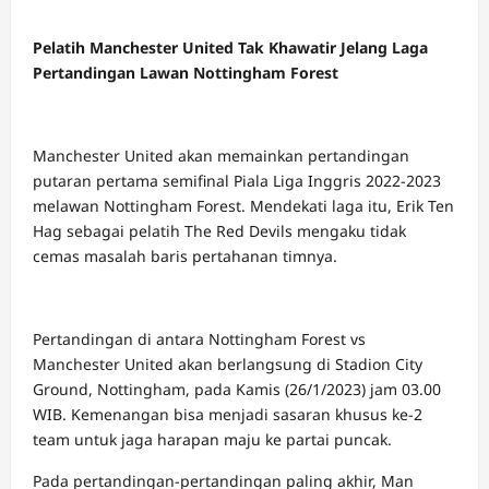
Pelatih Manchester United Tak Khawatir Jelang Laga
Pertandingan Lawan Nottingham Forest
Manchester United akan memainkan pertandingan
putaran pertama semifinal Piala Liga Inggris 2022-2023
melawan Nottingham Forest. Mendekati laga itu, Erik Ten
Hag sebagai pelatih The Red Devils mengaku tidak
cemas masalah baris pertahanan timnya.
Pertandingan di antara Nottingham Forest vs
Manchester United akan berlangsung di Stadion City
Ground, Nottingham, pada Kamis (26/1/2023) jam 03.00
WIB. Kemenangan bisa menjadi sasaran khusus ke-2
team untuk jaga harapan maju ke partai puncak.
Pada pertandingan-pertandingan paling akhir, Man