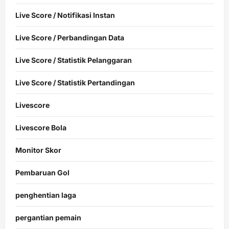
Live Score / Notifikasi Instan
Live Score / Perbandingan Data
Live Score / Statistik Pelanggaran
Live Score / Statistik Pertandingan
Livescore
Livescore Bola
Monitor Skor
Pembaruan Gol
penghentian laga
pergantian pemain