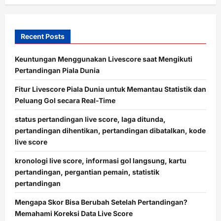
Recent Posts
Keuntungan Menggunakan Livescore saat Mengikuti
Pertandingan Piala Dunia
Fitur Livescore Piala Dunia untuk Memantau Statistik dan
Peluang Gol secara Real-Time
status pertandingan live score, laga ditunda,
pertandingan dihentikan, pertandingan dibatalkan, kode
live score
kronologi live score, informasi gol langsung, kartu
pertandingan, pergantian pemain, statistik
pertandingan
Mengapa Skor Bisa Berubah Setelah Pertandingan?
Memahami Koreksi Data Live Score