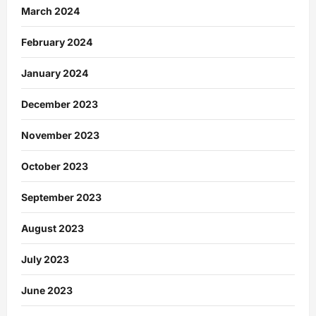
March 2024
February 2024
January 2024
December 2023
November 2023
October 2023
September 2023
August 2023
July 2023
June 2023