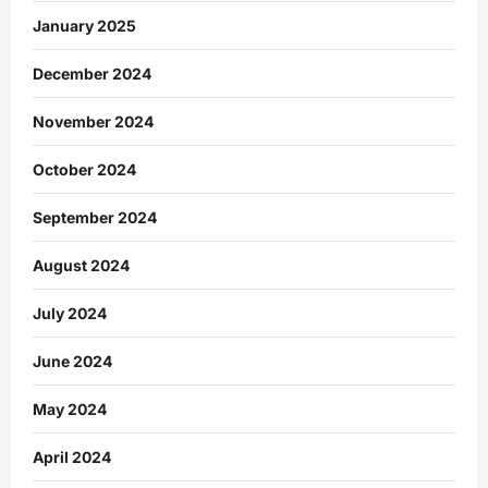
January 2025
December 2024
November 2024
October 2024
September 2024
August 2024
July 2024
June 2024
May 2024
April 2024