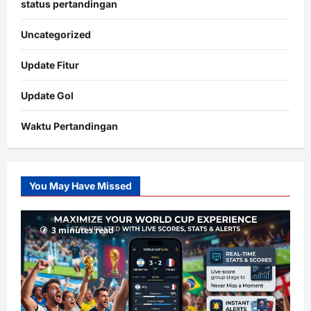
status pertandingan
Uncategorized
Update Fitur
Update Gol
Waktu Pertandingan
Citislots
Pusatnya
Slot
You May Have Missed
Gacor
dengan
RTP
3 minutes read
terupdate