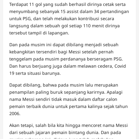
Terdapat 11 gol yang sudah berhasil dirinya cetak serta
menyumbang sebanyak 15 assist dalam 34 pertandingan
untuk PSG, dan telah melakukan kontribusi secara
langsung dalam sebuah gol setiap 110 menit dirinya
tersebut tampil di lapangan.
Dan pada musim ini dapat dibilang menjadi sebuah
kebangkitan tersendiri bagi Messi setelah pernah
tenggelam pada musim perdananya berseragam PSG.
Dan harus berjuang juga dalam melawan cedera, Covid
19 serta situasi barunya.
Dapat dibilang, bahwa pada musim lalu merupakan
penampilan paling buruk sepanjang karirnya. Apalagi
nama Messi sendiri tidak masuk dalam daftar calon
pemain terbaik dunia untuk pertama kalinya sejak tahun
2006.
Akan tetapi, salah bila kita hingga mencoret nama Messi
dari sebuah jajaran pemain bintang dunia. Dan pada