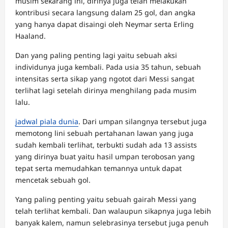
musim sekarang ini, dirinya juga telah melakukan
kontribusi secara langsung dalam 25 gol, dan angka
yang hanya dapat disaingi oleh Neymar serta Erling
Haaland.
Dan yang paling penting lagi yaitu sebuah aksi
individunya juga kembali. Pada usia 35 tahun, sebuah
intensitas serta sikap yang ngotot dari Messi sangat
terlihat lagi setelah dirinya menghilang pada musim
lalu.
jadwal piala dunia
. Dari umpan silangnya tersebut juga
memotong lini sebuah pertahanan lawan yang juga
sudah kembali terlihat, terbukti sudah ada 13 assists
yang dirinya buat yaitu hasil umpan terobosan yang
tepat serta memudahkan temannya untuk dapat
mencetak sebuah gol.
Yang paling penting yaitu sebuah gairah Messi yang
telah terlihat kembali. Dan walaupun sikapnya juga lebih
banyak kalem, namun selebrasinya tersebut juga penuh