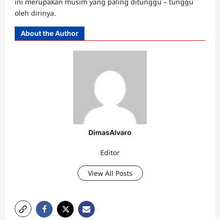
ini merupakan musim yang paling ditunggu – tunggu
oleh dirinya.
About the Author
DimasAlvaro
Editor
View All Posts