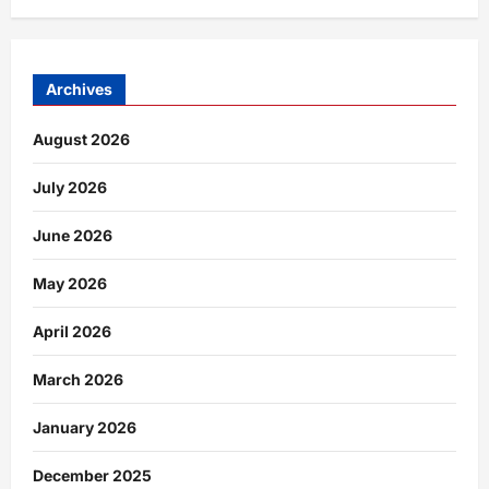
Archives
August 2026
July 2026
June 2026
May 2026
April 2026
March 2026
January 2026
December 2025