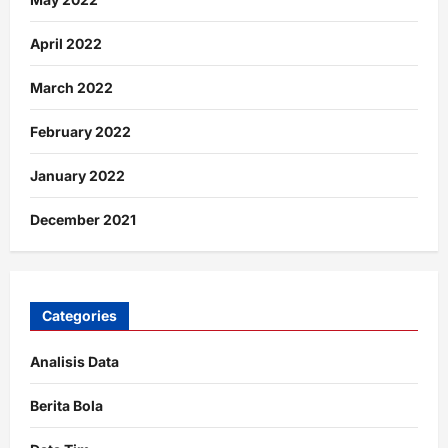
April 2022
March 2022
February 2022
January 2022
December 2021
Categories
Analisis Data
Berita Bola