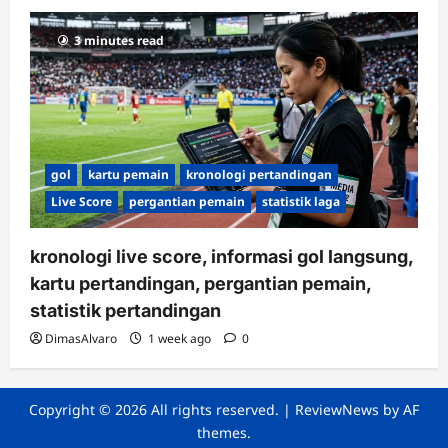
3 minutes read
gol
kartu pemain
kronologi pertandingan
Live Score
pergantian pemain
statistik laga
kronologi live score, informasi gol langsung,
kartu pertandingan, pergantian pemain,
statistik pertandingan
DimasAlvaro
1 week ago
0
Copyright © 2026 All rights reserved.
|
ReviewNews
by AF
themes.