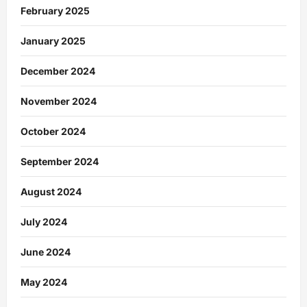
February 2025
January 2025
December 2024
November 2024
October 2024
September 2024
August 2024
July 2024
June 2024
May 2024