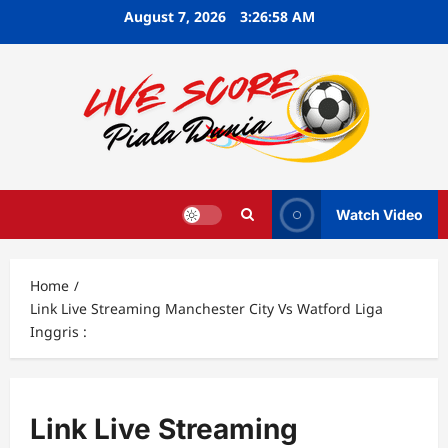
Skip
August 7, 2026
3:26:59 AM
to
content
Watch Video
Home
Link Live Streaming Manchester City Vs Watford Liga
Inggris :
Link Live Streaming