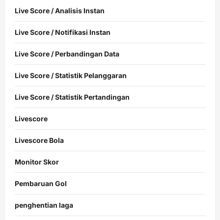
Live Score / Analisis Instan
Live Score / Notifikasi Instan
Live Score / Perbandingan Data
Live Score / Statistik Pelanggaran
Live Score / Statistik Pertandingan
Livescore
Livescore Bola
Monitor Skor
Pembaruan Gol
penghentian laga