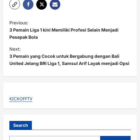
P
Previous:
o
3 Pemain Liga 1 kini Memiliki Profesi Selain Menjadi
s
Pesepak Bola
t
Next:
3 Pemain yang Cocok untuk Bergabung dengan Bali
n
United Jelang BRI Liga 1, Samsul Arif Layak menjadi Opsi
a
v
i
g
KICKOFFTV
a
t
i
Search
o