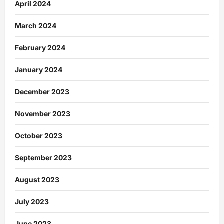
April 2024
March 2024
February 2024
January 2024
December 2023
November 2023
October 2023
September 2023
August 2023
July 2023
June 2023