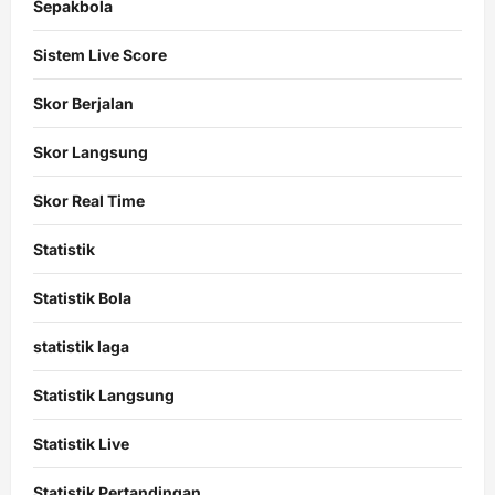
Sepakbola
Sistem Live Score
Skor Berjalan
Skor Langsung
Skor Real Time
Statistik
Statistik Bola
statistik laga
Statistik Langsung
Statistik Live
Statistik Pertandingan