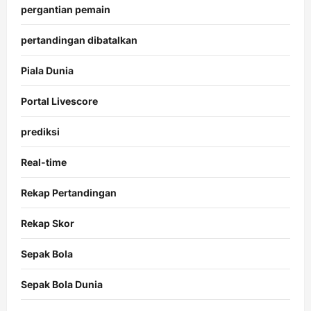
pergantian pemain
pertandingan dibatalkan
Piala Dunia
Portal Livescore
prediksi
Real-time
Rekap Pertandingan
Rekap Skor
Sepak Bola
Sepak Bola Dunia