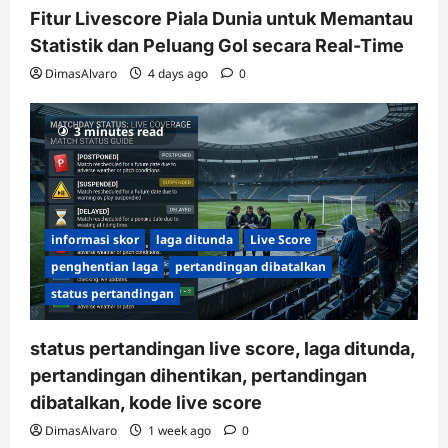
Fitur Livescore Piala Dunia untuk Memantau
Statistik dan Peluang Gol secara Real-Time
DimasAlvaro
4 days ago
0
3 minutes read
informasi skor
laga ditunda
Live Score
penghentian laga
pertandingan dibatalkan
status pertandingan
status pertandingan live score, laga ditunda,
pertandingan dihentikan, pertandingan
dibatalkan, kode live score
DimasAlvaro
1 week ago
0