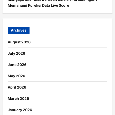
Memahami Koreksi Data Live Score
Archives
August 2026
July 2026
June 2026
May 2026
April 2026
March 2026
January 2026