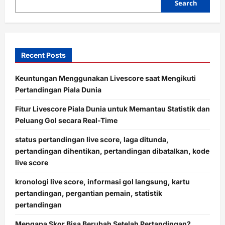
Search
n
Recent Posts
Keuntungan Menggunakan Livescore saat Mengikuti
Pertandingan Piala Dunia
Fitur Livescore Piala Dunia untuk Memantau Statistik dan
Peluang Gol secara Real-Time
status pertandingan live score, laga ditunda,
pertandingan dihentikan, pertandingan dibatalkan, kode
live score
kronologi live score, informasi gol langsung, kartu
pertandingan, pergantian pemain, statistik
pertandingan
Mengapa Skor Bisa Berubah Setelah Pertandingan?