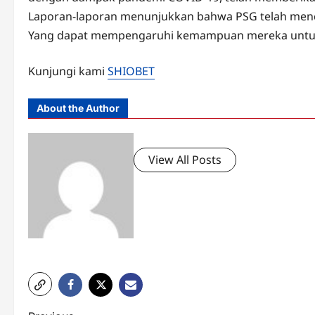
Laporan-laporan menunjukkan bahwa PSG telah menca
Yang dapat mempengaruhi kemampuan mereka untuk 
Kunjungi kami
SHIOBET
About the Author
View All Posts