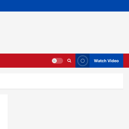
Watch Video