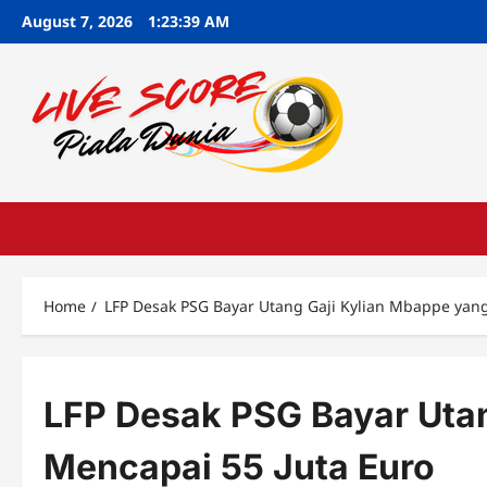
Skip
August 7, 2026
1:23:39 AM
to
content
Home
LFP Desak PSG Bayar Utang Gaji Kylian Mbappe yang
LFP Desak PSG Bayar Uta
Mencapai 55 Juta Euro