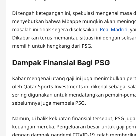
Di tengah ketegangan ini, spekulasi mengenai masa
menyebutkan bahwa Mbappe mungkin akan meninggalk
masalah ini tidak segera diselesaikan.
Real Madrid
, y
Dikabarkan terus memantau situasi ini dengan seksa
memilih untuk hengkang dari PSG.
Dampak Finansial Bagi PSG
Kabar mengenai utang gaji ini juga menimbulkan per
oleh Qatar Sports Investments ini dikenal sebagai sa
sering digunakan untuk mendatangkan pemain-pemai
sebelumnya juga membela PSG.
Namun, di balik kekuatan finansial tersebut, PSG ju
keuangan mereka. Pengeluaran besar untuk gaji pemai
dengan dampak pandemi COVID-19, telah memberikan 