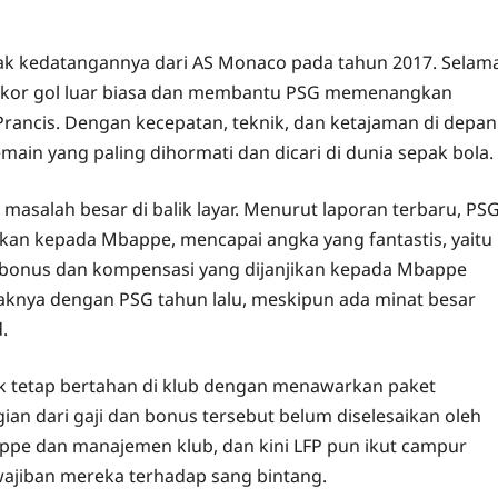
jak kedatangannya dari AS Monaco pada tahun 2017. Selam
rekor gol luar biasa dan membantu PSG memenangkan
Prancis. Dengan kecepatan, teknik, dan ketajaman di depan
in yang paling dihormati dan dicari di dunia sepak bola.
 masalah besar di balik layar. Menurut laporan terbaru, PS
rkan kepada Mbappe, mencapai angka yang fantastis, yaitu
i bonus dan kompensasi yang dijanjikan kepada Mbappe
knya dengan PSG tahun lalu, meskipun ada minat besar
.
uk tetap bertahan di klub dengan menawarkan paket
gian dari gaji dan bonus tersebut belum diselesaikan oleh
ppe dan manajemen klub, dan kini LFP pun ikut campur
jiban mereka terhadap sang bintang.