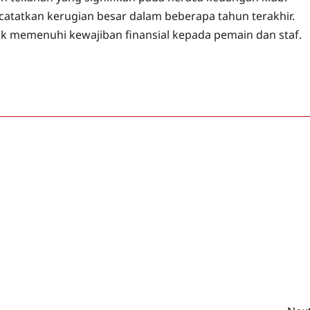
tatkan kerugian besar dalam beberapa tahun terakhir.
memenuhi kewajiban finansial kepada pemain dan staf.