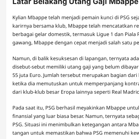
Latar Belakang Utang Gaji Mbappe
Kylian Mbappe telah menjadi pemain kunci di PSG se
karirnya bersama klub, Mbappe telah mencatatkan 
berbagai gelar domestik, termasuk Ligue 1 dan Piala 
gawang, Mbappe dengan cepat menjadi salah satu pema
Namun, di balik kesuksesan di lapangan, ternyata ada
disebut-sebut memiliki utang gaji yang belum dibaya
55 juta Euro. Jumlah tersebut merupakan bagian dar
ketika dia memutuskan untuk memperpanjang kontra
dari klub-klub besar Eropa lainnya seperti Real Madrid
Pada saat itu, PSG berhasil meyakinkan Mbappe unt
finansial yang luar biasa besar. Namun, ternyata seba
PSG. Situasi ini menimbulkan ketegangan antara Mba
tangan untuk memastikan bahwa PSG memenuhi kewa