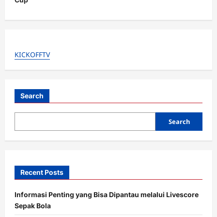
a
v
i
g
KICKOFFTV
a
t
i
Search
o
Search
n
Recent Posts
Informasi Penting yang Bisa Dipantau melalui Livescore
Sepak Bola