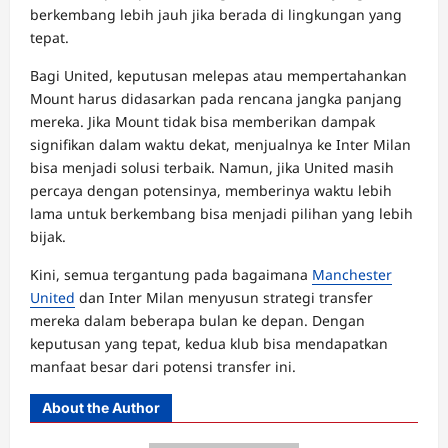
berkembang lebih jauh jika berada di lingkungan yang
tepat.
Bagi United, keputusan melepas atau mempertahankan
Mount harus didasarkan pada rencana jangka panjang
mereka. Jika Mount tidak bisa memberikan dampak
signifikan dalam waktu dekat, menjualnya ke Inter Milan
bisa menjadi solusi terbaik. Namun, jika United masih
percaya dengan potensinya, memberinya waktu lebih
lama untuk berkembang bisa menjadi pilihan yang lebih
bijak.
Kini, semua tergantung pada bagaimana
Manchester
United
dan Inter Milan menyusun strategi transfer
mereka dalam beberapa bulan ke depan. Dengan
keputusan yang tepat, kedua klub bisa mendapatkan
manfaat besar dari potensi transfer ini.
About the Author