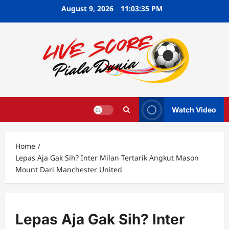
Skip
August 9, 2026
11:03:35 PM
to
content
Watch Video
Home
Lepas Aja Gak Sih? Inter Milan Tertarik Angkut Mason
Mount Dari Manchester United
Lepas Aja Gak Sih? Inter