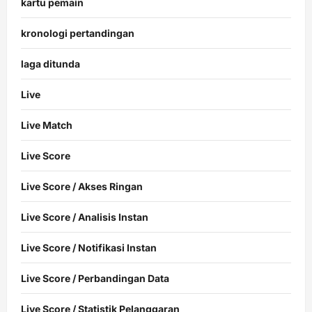
kartu pemain
kronologi pertandingan
laga ditunda
Live
Live Match
Live Score
Live Score / Akses Ringan
Live Score / Analisis Instan
Live Score / Notifikasi Instan
Live Score / Perbandingan Data
Live Score / Statistik Pelanggaran