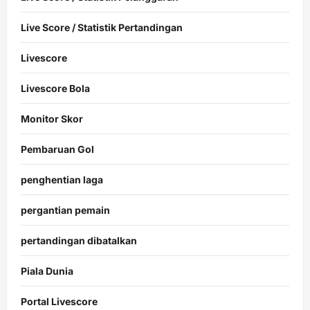
Live Score / Statistik Pertandingan
Livescore
Livescore Bola
Monitor Skor
Pembaruan Gol
penghentian laga
pergantian pemain
pertandingan dibatalkan
Piala Dunia
Portal Livescore