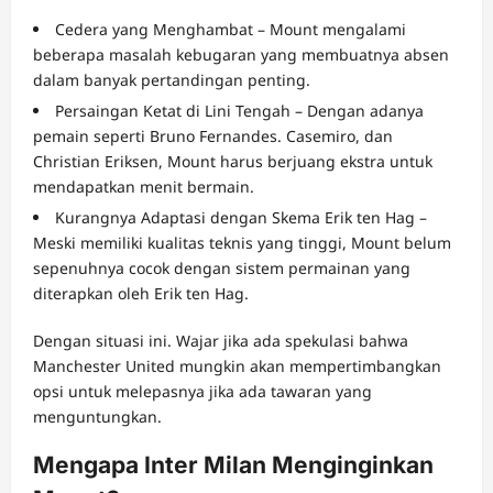
Cedera yang Menghambat – Mount mengalami
beberapa masalah kebugaran yang membuatnya absen
dalam banyak pertandingan penting.
Persaingan Ketat di Lini Tengah – Dengan adanya
pemain seperti Bruno Fernandes. Casemiro, dan
Christian Eriksen, Mount harus berjuang ekstra untuk
mendapatkan menit bermain.
Kurangnya Adaptasi dengan Skema Erik ten Hag –
Meski memiliki kualitas teknis yang tinggi, Mount belum
sepenuhnya cocok dengan sistem permainan yang
diterapkan oleh Erik ten Hag.
Dengan situasi ini. Wajar jika ada spekulasi bahwa
Manchester United mungkin akan mempertimbangkan
opsi untuk melepasnya jika ada tawaran yang
menguntungkan.
Mengapa Inter Milan Menginginkan