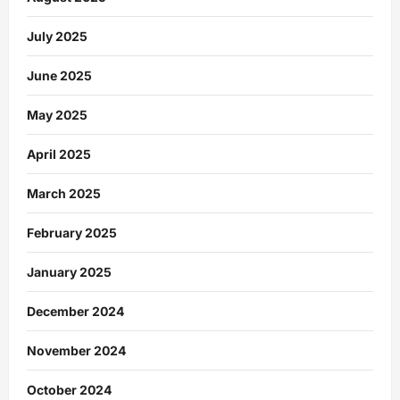
July 2025
June 2025
May 2025
April 2025
March 2025
February 2025
January 2025
December 2024
November 2024
October 2024