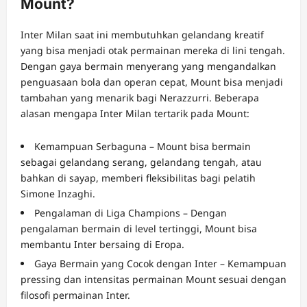
Mount?
Inter Milan saat ini membutuhkan gelandang kreatif
yang bisa menjadi otak permainan mereka di lini tengah.
Dengan gaya bermain menyerang yang mengandalkan
penguasaan bola dan operan cepat, Mount bisa menjadi
tambahan yang menarik bagi Nerazzurri. Beberapa
alasan mengapa Inter Milan tertarik pada Mount:
Kemampuan Serbaguna – Mount bisa bermain
sebagai gelandang serang, gelandang tengah, atau
bahkan di sayap, memberi fleksibilitas bagi pelatih
Simone Inzaghi.
Pengalaman di Liga Champions – Dengan
pengalaman bermain di level tertinggi, Mount bisa
membantu Inter bersaing di Eropa.
Gaya Bermain yang Cocok dengan Inter – Kemampuan
pressing dan intensitas permainan Mount sesuai dengan
filosofi permainan Inter.