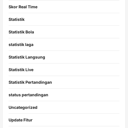
Skor Real Time
Statistik
Statistik Bola
statistik laga
Statistik Langsung
Statistik Live
Statistik Pertandingan
status pertandingan
Uncategorized
Update Fitur