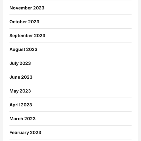
November 2023
October 2023
September 2023
August 2023
July 2023
June 2023
May 2023
April 2023
March 2023
February 2023