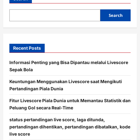
o
Search
n
Recent Posts
Informasi Penting yang Bisa Dipantau melalui Livescore
Sepak Bola
Keuntungan Menggunakan Livescore saat Mengikuti
Pertandingan Piala Dunia
Fitur Livescore Piala Dunia untuk Memantau Statistik dan
Peluang Gol secara Real-Time
status pertandingan live score, laga ditunda,
pertandingan dihentikan, pertandingan dibatalkan, kode
live score