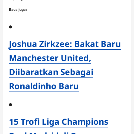
Baca juga:
Joshua Zirkzee: Bakat Baru
Manchester United,
Diibaratkan Sebagai
Ronaldinho Baru
15 Trofi Liga Champions