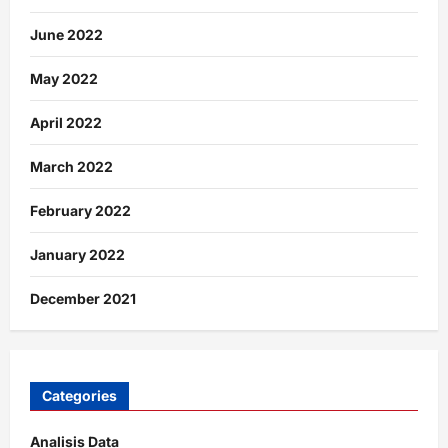
June 2022
May 2022
April 2022
March 2022
February 2022
January 2022
December 2021
Categories
Analisis Data