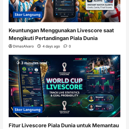
Skor Langsung
Keuntungan Menggunakan Livescore saat
Mengikuti Pertandingan Piala Dunia
DimasAlvaro
4 days ago
0
3 minutes read
Skor Langsung
Fitur Livescore Piala Dunia untuk Memantau