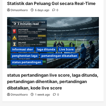
Statistik dan Peluang Gol secara Real-Time
DimasAlvaro
6 days ago
0
3 minutes read
informasi skor
laga ditunda
Live Score
penghentian laga
pertandingan dibatalkan
status pertandingan
status pertandingan live score, laga ditunda,
pertandingan dihentikan, pertandingan
dibatalkan, kode live score
DimasAlvaro
1 week ago
0