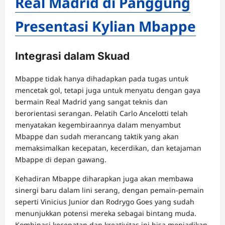
Real Madrid di Panggung
Presentasi Kylian Mbappe
Integrasi dalam Skuad
Mbappe tidak hanya dihadapkan pada tugas untuk
mencetak gol, tetapi juga untuk menyatu dengan gaya
bermain Real Madrid yang sangat teknis dan
berorientasi serangan. Pelatih Carlo Ancelotti telah
menyatakan kegembiraannya dalam menyambut
Mbappe dan sudah merancang taktik yang akan
memaksimalkan kecepatan, kecerdikan, dan ketajaman
Mbappe di depan gawang.
Kehadiran Mbappe diharapkan juga akan membawa
sinergi baru dalam lini serang, dengan pemain-pemain
seperti Vinicius Junior dan Rodrygo Goes yang sudah
menunjukkan potensi mereka sebagai bintang muda.
Kombinasi kecepatan dan kreativitas ini bisa menjadikan