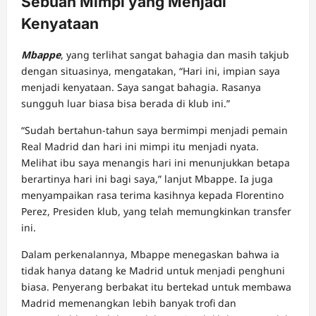
Sebuah Mimpi yang Menjadi
Kenyataan
Mbappe
, yang terlihat sangat bahagia dan masih takjub
dengan situasinya, mengatakan, “Hari ini, impian saya
menjadi kenyataan. Saya sangat bahagia. Rasanya
sungguh luar biasa bisa berada di klub ini.”
“Sudah bertahun-tahun saya bermimpi menjadi pemain
Real Madrid dan hari ini mimpi itu menjadi nyata.
Melihat ibu saya menangis hari ini menunjukkan betapa
berartinya hari ini bagi saya,” lanjut Mbappe. Ia juga
menyampaikan rasa terima kasihnya kepada Florentino
Perez, Presiden klub, yang telah memungkinkan transfer
ini.
Dalam perkenalannya, Mbappe menegaskan bahwa ia
tidak hanya datang ke Madrid untuk menjadi penghuni
biasa. Penyerang berbakat itu bertekad untuk membawa
Madrid memenangkan lebih banyak trofi dan