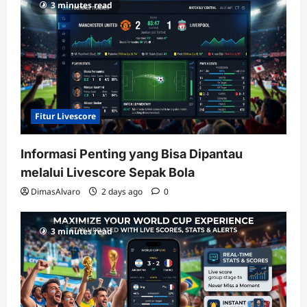
3 minutes read
terupdate
Fitur Livescore
Informasi Penting yang Bisa Dipantau
melalui Livescore Sepak Bola
DimasAlvaro
2 days ago
0
3 minutes read