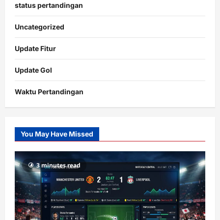
status pertandingan
Uncategorized
Update Fitur
Update Gol
Waktu Pertandingan
Citislots
Pusatnya
Slot
You May Have Missed
Gacor
dengan
RTP
3 minutes read
terupdate