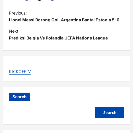
P
Previous:
o
Lionel Messi Borong Gol, Argentina Bantai Estonia 5-0
s
Next:
t
Prediksi Belgia Vs Polandia UEFA Nations League
n
a
v
KICKOFFTV
i
g
a
Search
t
i
Search
o
n