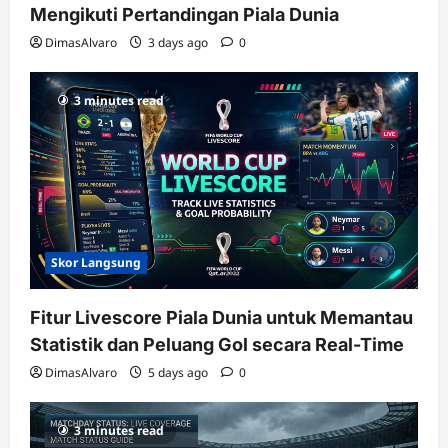
Mengikuti Pertandingan Piala Dunia
DimasAlvaro
3 days ago
0
3 minutes read
Skor Langsung
Fitur Livescore Piala Dunia untuk Memantau
Statistik dan Peluang Gol secara Real-Time
DimasAlvaro
5 days ago
0
3 minutes read