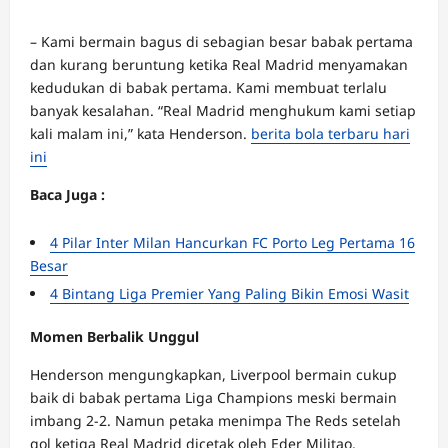
– Kami bermain bagus di sebagian besar babak pertama
dan kurang beruntung ketika Real Madrid menyamakan
kedudukan di babak pertama. Kami membuat terlalu
banyak kesalahan. “Real Madrid menghukum kami setiap
kali malam ini,” kata Henderson.
berita bola terbaru hari
ini
Baca Juga :
4 Pilar Inter Milan Hancurkan FC Porto Leg Pertama 16
Besar
4 Bintang Liga Premier Yang Paling Bikin Emosi Wasit
Momen Berbalik Unggul
Henderson mengungkapkan, Liverpool bermain cukup
baik di babak pertama Liga Champions meski bermain
imbang 2-2. Namun petaka menimpa The Reds setelah
gol ketiga Real Madrid dicetak oleh Eder Militao.