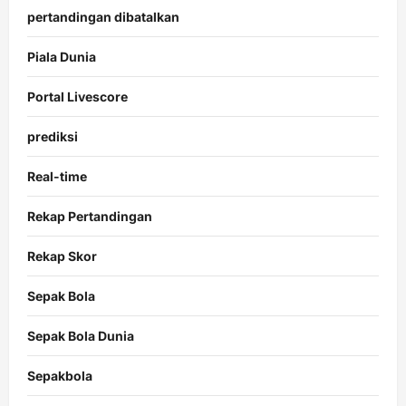
pertandingan dibatalkan
Piala Dunia
Portal Livescore
prediksi
Real-time
Rekap Pertandingan
Rekap Skor
Sepak Bola
Sepak Bola Dunia
Sepakbola