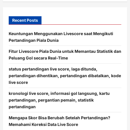
Recent Posts
Keuntungan Menggunakan Livescore saat Mengikuti
Pertandingan Piala Dunia
Fitur Livescore Piala Dunia untuk Memantau Statistik dan
Peluang Gol secara Real-Time
status pertandingan live score, laga ditunda,
pertandingan dihentikan, pertandingan dibatalkan, kode
live score
kronologi live score, informasi gol langsung, kartu
pertandingan, pergantian pemain, statistik
pertandingan
Mengapa Skor Bisa Berubah Setelah Pertandingan?
Memahami Koreksi Data Live Score