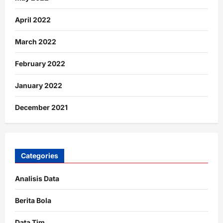
April 2022
March 2022
February 2022
January 2022
December 2021
Categories
Analisis Data
Berita Bola
Data Tim