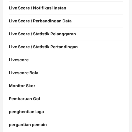
Live Score / Notifikasi Instan
Live Score / Perbandingan Data
Live Score / Statistik Pelanggaran
Live Score / Statistik Pertandingan
Livescore
Livescore Bola
Monitor Skor
Pembaruan Gol
penghentian laga
pergantian pemain