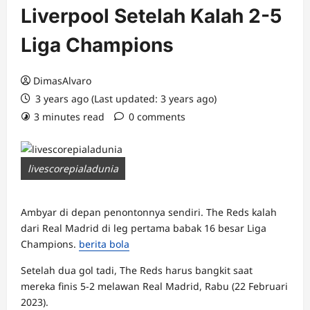
Liverpool Setelah Kalah 2-5
Liga Champions
DimasAlvaro
3 years ago (Last updated: 3 years ago)
3 minutes read
0 comments
livescorepialadunia
Ambyar di depan penontonnya sendiri. The Reds kalah
dari Real Madrid di leg pertama babak 16 besar Liga
Champions.
berita bola
Setelah dua gol tadi, The Reds harus bangkit saat
mereka finis 5-2 melawan Real Madrid, Rabu (22 Februari
2023).