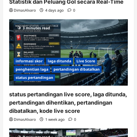
Statistik dan Peluang Gol secara Real-Time
DimasAlvaro
4 days ago
0
3 minutes read
informasi skor
laga ditunda
Live Score
penghentian laga
pertandingan dibatalkan
status pertandingan
status pertandingan live score, laga ditunda,
pertandingan dihentikan, pertandingan
dibatalkan, kode live score
DimasAlvaro
1 week ago
0