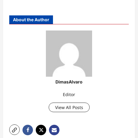
About the Author
DimasAlvaro
Editor
View All Posts