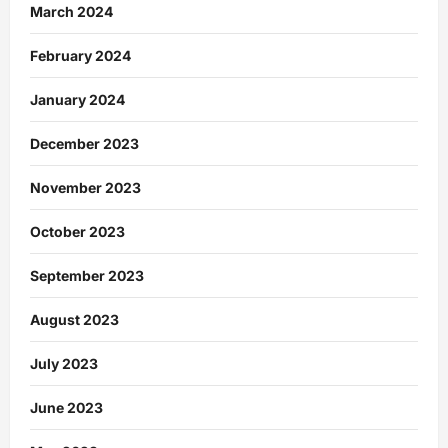
March 2024
February 2024
January 2024
December 2023
November 2023
October 2023
September 2023
August 2023
July 2023
June 2023