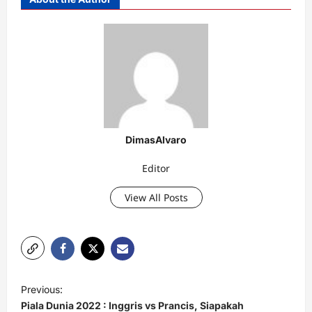
DimasAlvaro
Editor
View All Posts
P
Previous:
o
Piala Dunia 2022 : Inggris vs Prancis, Siapakah