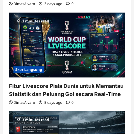
DimasAlvaro
3 days ago
0
3 minutes read
Skor Langsung
Fitur Livescore Piala Dunia untuk Memantau
Statistik dan Peluang Gol secara Real-Time
DimasAlvaro
5 days ago
0
3 minutes read