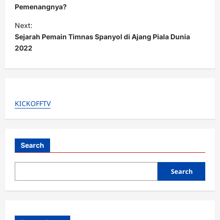
s
Pemenangnya?
t
Next:
Sejarah Pemain Timnas Spanyol di Ajang Piala Dunia
n
2022
a
v
i
g
KICKOFFTV
a
t
i
Search
o
Search
n