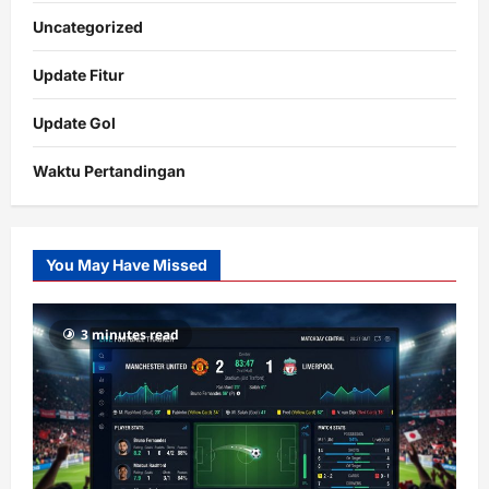
Uncategorized
Update Fitur
Update Gol
Waktu Pertandingan
Citislots
Pusatnya
Slot
You May Have Missed
Gacor
dengan
RTP
3 minutes read
terupdate