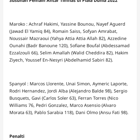
Susunan Pemain Antar Timnas di Piala Dunia 2022
Maroko :
Achraf Hakimi, Yassine Bounou, Nayef Aguerd
(Jawad El Yamiq 84), Romain Saiss, Sofyan Amrabat,
Noussair Mazraoui (Yahya Attia Attia Allah 82), Azzedine
Ounahi (Badr Banoune 120), Sofiane Boufal (Abdessamad
Ezzalzouli 66), Selim Amallah (Walid Cheddira 82), Hakim
Ziyech, Youssef En-Nesyri (Abdelhamid Sabiri 82).
Spanyol : Marcos Llorente, Unai Simon, Aymeric Laporte,
Rodri Hernandez, Jordi Alba (Alejandro Balde 98), Sergio
Busquets, Gavi (Carlos Soler 63), Ferran Torres (Nico
Williams 76, Pedri Gonzalez, Marco Asensio (Alvaro
Morata 63), Pablo Sarabia 118), Dani Olmo (Ansu Fati 98).
Penalti