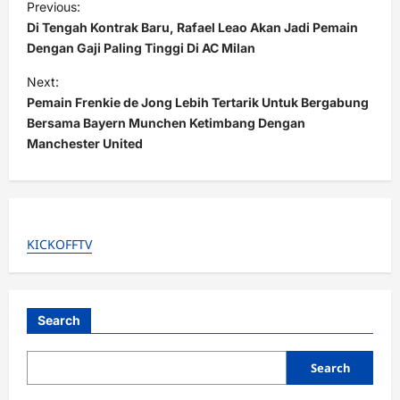
Previous:
o
Di Tengah Kontrak Baru, Rafael Leao Akan Jadi Pemain
s
Dengan Gaji Paling Tinggi Di AC Milan
t
Next:
Pemain Frenkie de Jong Lebih Tertarik Untuk Bergabung
n
Bersama Bayern Munchen Ketimbang Dengan
a
Manchester United
v
i
g
a
KICKOFFTV
t
i
Search
o
n
Search