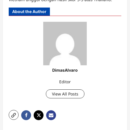
About the Author
DimasAlvaro
Editor
View All Posts
P