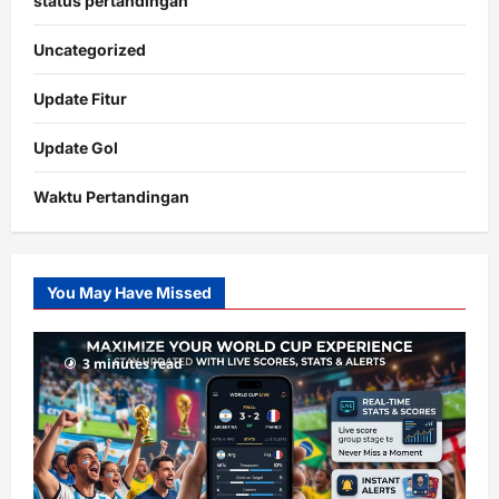
status pertandingan
Uncategorized
Update Fitur
Update Gol
Waktu Pertandingan
Citislots
Pusatnya
Slot
You May Have Missed
Gacor
dengan
RTP
3 minutes read
terupdate