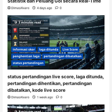
Statistik dan Peluang Gol secara Real-Time
DimasAlvaro
4 days ago
0
3 minutes read
informasi skor
laga ditunda
Live Score
penghentian laga
pertandingan dibatalkan
status pertandingan
status pertandingan live score, laga ditunda,
pertandingan dihentikan, pertandingan
dibatalkan, kode live score
DimasAlvaro
1 week ago
0
3 minutes read