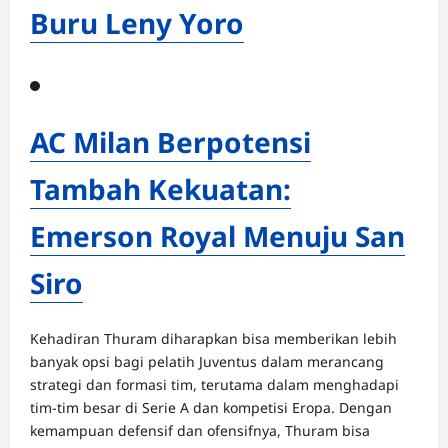
Buru Leny Yoro
AC Milan Berpotensi
Tambah Kekuatan:
Emerson Royal Menuju San
Siro
Kehadiran Thuram diharapkan bisa memberikan lebih
banyak opsi bagi pelatih Juventus dalam merancang
strategi dan formasi tim, terutama dalam menghadapi
tim-tim besar di Serie A dan kompetisi Eropa. Dengan
kemampuan defensif dan ofensifnya, Thuram bisa