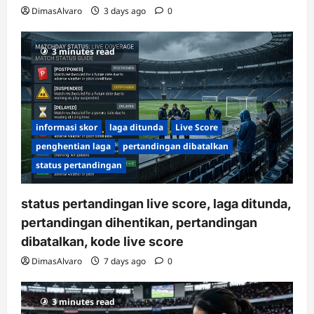
DimasAlvaro
3 days ago
0
3 minutes read
informasi skor
laga ditunda
Live Score
penghentian laga
pertandingan dibatalkan
status pertandingan
status pertandingan live score, laga ditunda,
pertandingan dihentikan, pertandingan
dibatalkan, kode live score
DimasAlvaro
7 days ago
0
3 minutes read