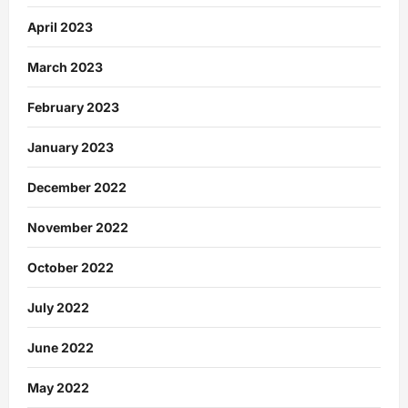
April 2023
March 2023
February 2023
January 2023
December 2022
November 2022
October 2022
July 2022
June 2022
May 2022