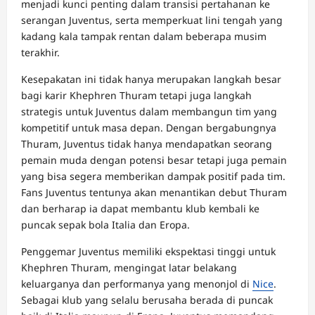
menjadi kunci penting dalam transisi pertahanan ke
serangan Juventus, serta memperkuat lini tengah yang
kadang kala tampak rentan dalam beberapa musim
terakhir.
Kesepakatan ini tidak hanya merupakan langkah besar
bagi karir Khephren Thuram tetapi juga langkah
strategis untuk Juventus dalam membangun tim yang
kompetitif untuk masa depan. Dengan bergabungnya
Thuram, Juventus tidak hanya mendapatkan seorang
pemain muda dengan potensi besar tetapi juga pemain
yang bisa segera memberikan dampak positif pada tim.
Fans Juventus tentunya akan menantikan debut Thuram
dan berharap ia dapat membantu klub kembali ke
puncak sepak bola Italia dan Eropa.
Penggemar Juventus memiliki ekspektasi tinggi untuk
Khephren Thuram, mengingat latar belakang
keluarganya dan performanya yang menonjol di
Nice
.
Sebagai klub yang selalu berusaha berada di puncak