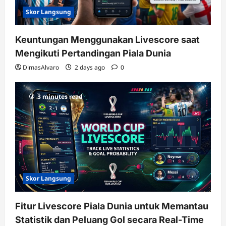
Skor Langsung
Keuntungan Menggunakan Livescore saat
Mengikuti Pertandingan Piala Dunia
DimasAlvaro
2 days ago
0
3 minutes read
Skor Langsung
Fitur Livescore Piala Dunia untuk Memantau
Statistik dan Peluang Gol secara Real-Time