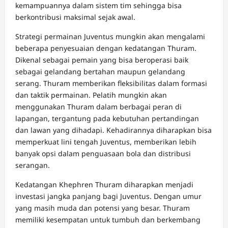
kemampuannya dalam sistem tim sehingga bisa
berkontribusi maksimal sejak awal.
Strategi permainan Juventus mungkin akan mengalami
beberapa penyesuaian dengan kedatangan Thuram.
Dikenal sebagai pemain yang bisa beroperasi baik
sebagai gelandang bertahan maupun gelandang
serang. Thuram memberikan fleksibilitas dalam formasi
dan taktik permainan. Pelatih mungkin akan
menggunakan Thuram dalam berbagai peran di
lapangan, tergantung pada kebutuhan pertandingan
dan lawan yang dihadapi. Kehadirannya diharapkan bisa
memperkuat lini tengah Juventus, memberikan lebih
banyak opsi dalam penguasaan bola dan distribusi
serangan.
Kedatangan Khephren Thuram diharapkan menjadi
investasi jangka panjang bagi Juventus. Dengan umur
yang masih muda dan potensi yang besar. Thuram
memiliki kesempatan untuk tumbuh dan berkembang