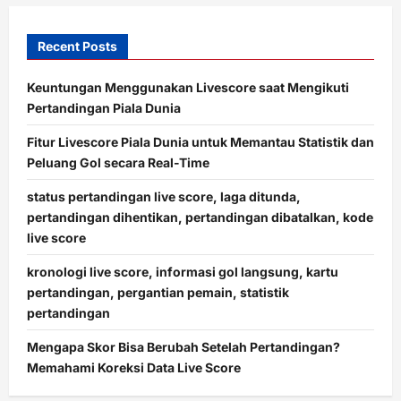
Recent Posts
Keuntungan Menggunakan Livescore saat Mengikuti
Pertandingan Piala Dunia
Fitur Livescore Piala Dunia untuk Memantau Statistik dan
Peluang Gol secara Real-Time
status pertandingan live score, laga ditunda,
pertandingan dihentikan, pertandingan dibatalkan, kode
live score
kronologi live score, informasi gol langsung, kartu
pertandingan, pergantian pemain, statistik
pertandingan
Mengapa Skor Bisa Berubah Setelah Pertandingan?
Memahami Koreksi Data Live Score