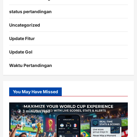
status pertandingan
Uncategorized
Update Fitur
Update Gol
Waktu Pertandingan
Citislots
Pusatnya
Slot
You May Have Missed
Gacor
dengan
RTP
3 minutes read
terupdate