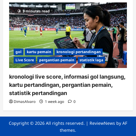
3 minutes read
gol
kartu pemain
kronologi pertandingan
Live Score
pergantian pemain
statistik laga
kronologi live score, informasi gol langsung,
kartu pertandingan, pergantian pemain,
statistik pertandingan
DimasAlvaro
1 week ago
0
Copyright © 2026 All rights reserved.
|
ReviewNews
by AF
themes.