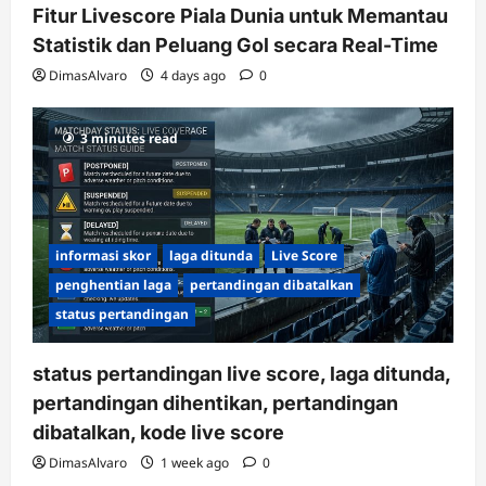
Fitur Livescore Piala Dunia untuk Memantau
Statistik dan Peluang Gol secara Real-Time
DimasAlvaro
4 days ago
0
3 minutes read
informasi skor
laga ditunda
Live Score
penghentian laga
pertandingan dibatalkan
status pertandingan
status pertandingan live score, laga ditunda,
pertandingan dihentikan, pertandingan
dibatalkan, kode live score
DimasAlvaro
1 week ago
0