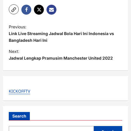
P
Previous:
o
Link Live Streaming Jadwal Bola Hari Ini Indonesia vs
s
Bangladesh Hari Ini
t
Next:
Jadwal Lengkap Pramusim Manchester United 2022
n
a
v
i
KICKOFFTV
g
a
t
Search
i