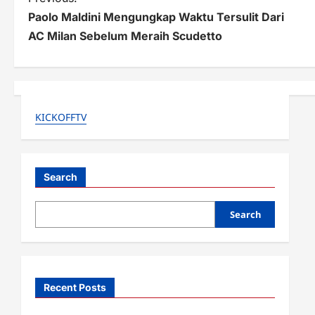
P
Paolo Maldini Mengungkap Waktu Tersulit Dari
o
AC Milan Sebelum Meraih Scudetto
s
t
n
KICKOFFTV
a
v
i
Search
g
Search
a
t
i
Recent Posts
o