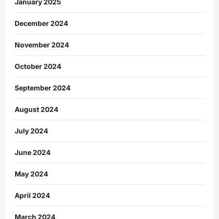
January 2025
December 2024
November 2024
October 2024
September 2024
August 2024
July 2024
June 2024
May 2024
April 2024
March 2024