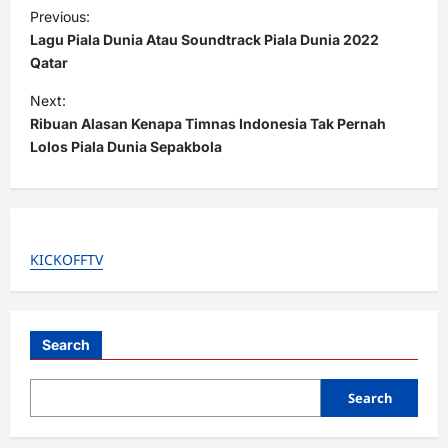
P
Previous:
o
Lagu Piala Dunia Atau Soundtrack Piala Dunia 2022
s
Qatar
t
Next:
Ribuan Alasan Kenapa Timnas Indonesia Tak Pernah
n
Lolos Piala Dunia Sepakbola
a
v
i
g
KICKOFFTV
a
t
i
Search
o
Search
n