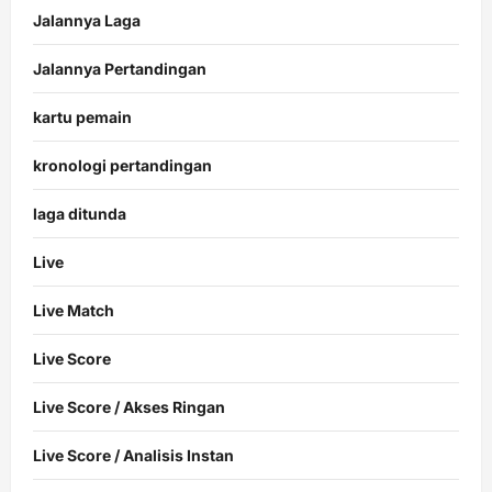
Jalannya Laga
Jalannya Pertandingan
kartu pemain
kronologi pertandingan
laga ditunda
Live
Live Match
Live Score
Live Score / Akses Ringan
Live Score / Analisis Instan