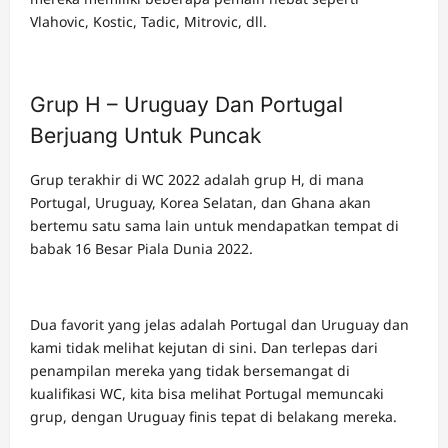
Vlahovic, Kostic, Tadic, Mitrovic, dll.
Grup H – Uruguay Dan Portugal
Berjuang Untuk Puncak
Grup terakhir di WC 2022 adalah grup H, di mana
Portugal, Uruguay, Korea Selatan, dan Ghana akan
bertemu satu sama lain untuk mendapatkan tempat di
babak 16 Besar Piala Dunia 2022.
Dua favorit yang jelas adalah Portugal dan Uruguay dan
kami tidak melihat kejutan di sini. Dan terlepas dari
penampilan mereka yang tidak bersemangat di
kualifikasi WC, kita bisa melihat Portugal memuncaki
grup, dengan Uruguay finis tepat di belakang mereka.