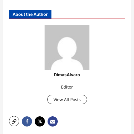
About the Author
DimasAlvaro
Editor
View All Posts