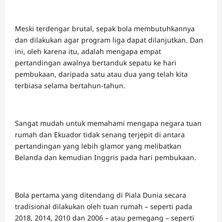
Meski terdengar brutal, sepak bola membutuhkannya
dan dilakukan agar program liga dapat dilanjutkan. Dan
ini, oleh karena itu, adalah mengapa empat
pertandingan awalnya bertanduk sepatu ke hari
pembukaan, daripada satu atau dua yang telah kita
terbiasa selama bertahun-tahun.
Sangat mudah untuk memahami mengapa negara tuan
rumah dan Ekuador tidak senang terjepit di antara
pertandingan yang lebih glamor yang melibatkan
Belanda dan kemudian Inggris pada hari pembukaan.
Bola pertama yang ditendang di Piala Dunia secara
tradisional dilakukan oleh tuan rumah – seperti pada
2018, 2014, 2010 dan 2006 – atau pemegang – seperti