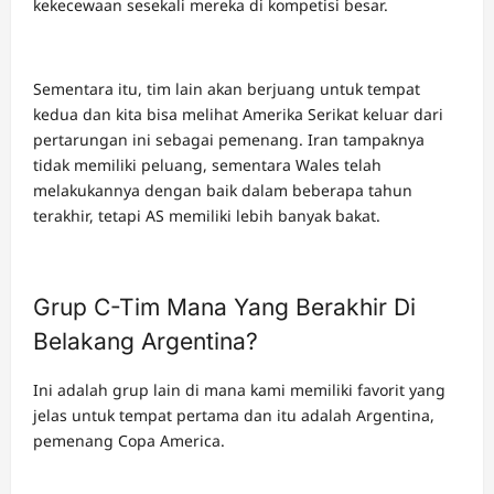
kekecewaan sesekali mereka di kompetisi besar.
Sementara itu, tim lain akan berjuang untuk tempat
kedua dan kita bisa melihat Amerika Serikat keluar dari
pertarungan ini sebagai pemenang. Iran tampaknya
tidak memiliki peluang, sementara Wales telah
melakukannya dengan baik dalam beberapa tahun
terakhir, tetapi AS memiliki lebih banyak bakat.
Grup C-Tim Mana Yang Berakhir Di
Belakang Argentina?
Ini adalah grup lain di mana kami memiliki favorit yang
jelas untuk tempat pertama dan itu adalah Argentina,
pemenang Copa America.