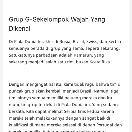
Grup G-Sekelompok Wajah Yang
Dikenal
Di Piala Dunia terakhir di Rusia, Brasil, Swiss, dan Serbia
semuanya berada di grup yang sama, seperti sekarang.
Satu-satunya perbedaan adalah Kamerun, yang
sekarang menjadi salah satu tim, bukan Kosta Rika.
Dengan mengingat hal itu, kami tidak ragu bahwa tim di
puncak grup akan kembali menjadi Brasil. Namun, tiga
tim lainnya semua memiliki peluang mereka dan itu
mungkin grup terdekat di Piala Dunia ini. Yang sedang
berkata, Kita dapat melihat Serbia finis kedua karena
mereka telah melakukannya dengan sangat baik di
kualifikasi di mana mereka selesai di depan Portugal dan
mereka memiliki beberapa pemain hebat seperti