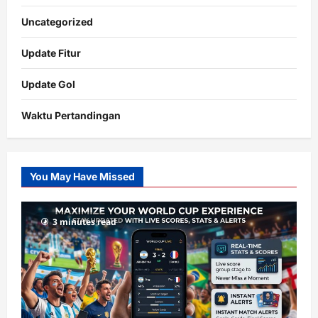
Uncategorized
Update Fitur
Update Gol
Waktu Pertandingan
Citislots
Pusatnya
Slot
You May Have Missed
Gacor
dengan
RTP
3 minutes read
terupdate