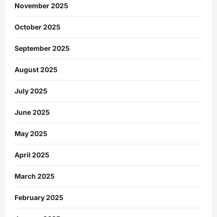
November 2025
October 2025
September 2025
August 2025
July 2025
June 2025
May 2025
April 2025
March 2025
February 2025