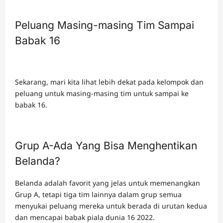
Peluang Masing-masing Tim Sampai
Babak 16
Sekarang, mari kita lihat lebih dekat pada kelompok dan
peluang untuk masing-masing tim untuk sampai ke
babak 16.
Grup A-Ada Yang Bisa Menghentikan
Belanda?
Belanda adalah favorit yang jelas untuk memenangkan
Grup A, tetapi tiga tim lainnya dalam grup semua
menyukai peluang mereka untuk berada di urutan kedua
dan mencapai babak piala dunia 16 2022.