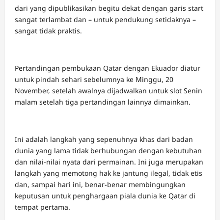
dari yang dipublikasikan begitu dekat dengan garis start
sangat terlambat dan – untuk pendukung setidaknya –
sangat tidak praktis.
Pertandingan pembukaan Qatar dengan Ekuador diatur
untuk pindah sehari sebelumnya ke Minggu, 20
November, setelah awalnya dijadwalkan untuk slot Senin
malam setelah tiga pertandingan lainnya dimainkan.
Ini adalah langkah yang sepenuhnya khas dari badan
dunia yang lama tidak berhubungan dengan kebutuhan
dan nilai-nilai nyata dari permainan. Ini juga merupakan
langkah yang memotong hak ke jantung ilegal, tidak etis
dan, sampai hari ini, benar-benar membingungkan
keputusan untuk penghargaan piala dunia ke Qatar di
tempat pertama.