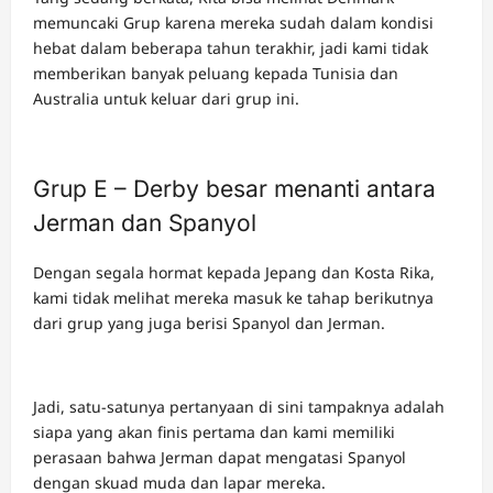
memuncaki Grup karena mereka sudah dalam kondisi
hebat dalam beberapa tahun terakhir, jadi kami tidak
memberikan banyak peluang kepada Tunisia dan
Australia untuk keluar dari grup ini.
Grup E – Derby besar menanti antara
Jerman dan Spanyol
Dengan segala hormat kepada Jepang dan Kosta Rika,
kami tidak melihat mereka masuk ke tahap berikutnya
dari grup yang juga berisi Spanyol dan Jerman.
Jadi, satu-satunya pertanyaan di sini tampaknya adalah
siapa yang akan finis pertama dan kami memiliki
perasaan bahwa Jerman dapat mengatasi Spanyol
dengan skuad muda dan lapar mereka.