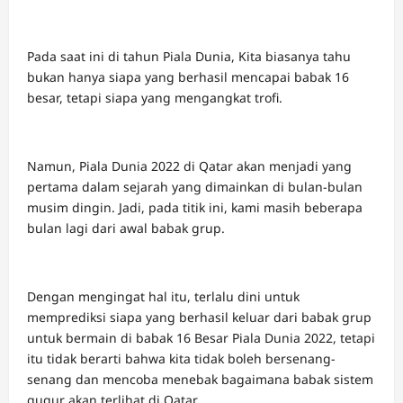
Pada saat ini di tahun Piala Dunia, Kita biasanya tahu
bukan hanya siapa yang berhasil mencapai babak 16
besar, tetapi siapa yang mengangkat trofi.
Namun, Piala Dunia 2022 di Qatar akan menjadi yang
pertama dalam sejarah yang dimainkan di bulan-bulan
musim dingin. Jadi, pada titik ini, kami masih beberapa
bulan lagi dari awal babak grup.
Dengan mengingat hal itu, terlalu dini untuk
memprediksi siapa yang berhasil keluar dari babak grup
untuk bermain di babak 16 Besar Piala Dunia 2022, tetapi
itu tidak berarti bahwa kita tidak boleh bersenang-
senang dan mencoba menebak bagaimana babak sistem
gugur akan terlihat di Qatar.