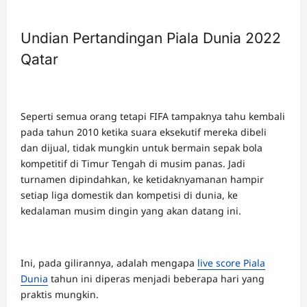
Undian Pertandingan Piala Dunia 2022
Qatar
Seperti semua orang tetapi FIFA tampaknya tahu kembali
pada tahun 2010 ketika suara eksekutif mereka dibeli
dan dijual, tidak mungkin untuk bermain sepak bola
kompetitif di Timur Tengah di musim panas. Jadi
turnamen dipindahkan, ke ketidaknyamanan hampir
setiap liga domestik dan kompetisi di dunia, ke
kedalaman musim dingin yang akan datang ini.
Ini, pada gilirannya, adalah mengapa
live score Piala
Dunia
tahun ini diperas menjadi beberapa hari yang
praktis mungkin.